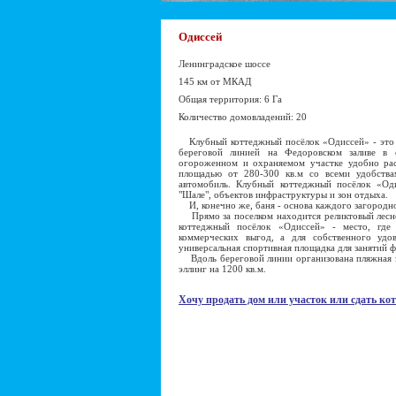
Одиссей
Ленинградское шоссе
145 км от МКАД
Общая территория: 6 Га
Количество домовладений: 20
Клубный коттеджный посёлок «Одиссей» - это т
береговой линией на Федоровском заливе в
огороженном и охраняемом участке удобно ра
площадью от 280-300 кв.м со всеми удобств
автомобиль. Клубный коттеджный посёлок «Оди
"Шале", объектов инфраструктуры и зон отдыха.
И, конечно же, баня - основа каждого загородн
Прямо за поселком находится реликтовый лесн
коттеджный посёлок «Одиссей» - место, где
коммерческих выгод, а для собственного удо
универсальная спортивная площадка для занятий 
Вдоль береговой линии организована пляжная зо
эллинг на 1200 кв.м.
Хочу продать дом или участок или сдать кот