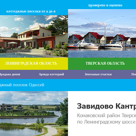
проверено и оценено
коттеджные поселки от а до я
ЛЕНИНГРАДСКАЯ ОБЛАСТЬ
ТВЕРСКАЯ ОБЛАСТЬ
родажа домов
Аренда коттеджей
Земельные участки
По
джный поселок Одиссей