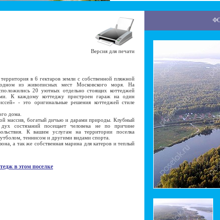
Ф
Версия для печати
ерритория в 6 гектаров земли с собственной пляжной
 одном из живописных мест Московского моря. На
сположились 20 уютных отдельно стоящих коттеджей
ами. К каждому коттеджу пристроен гараж на один
ссей» - это оригинальные решения коттеджей стиле
ого дома.
ой массив, богатый дичью и дарами природы. Клубный
 дух состязаний посещает человека не по причине
вольствия. К вашим услугам на территории поселка
футболом, теннисом и другими видами спорта.
на, а так же собственная марина для катеров и теплый
тедж в этом поселке