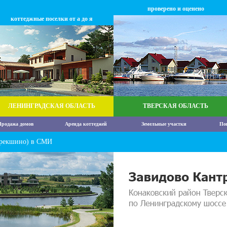
проверено и оценено
коттеджные поселки от а до я
ЛЕНИНГРАДСКАЯ ОБЛАСТЬ
ТВЕРСКАЯ ОБЛАСТЬ
родажа домов
Аренда коттеджей
Земельные участки
По
Крекшино) в СМИ