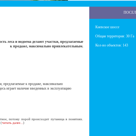
ПОСЕЛО
Киевское шоссе
Общая территория: 30 Га
ость леса и водоема делают участки, предлагаемые
Кол-во объектов: 143
к продаже, максимально привлекательным.
ки, предлагаемые к продаже, максимально
есь играет наличие введенных в эксплуатацию
ное, потому порой происходит путаница в понятиях.
 (
читать далее...
)