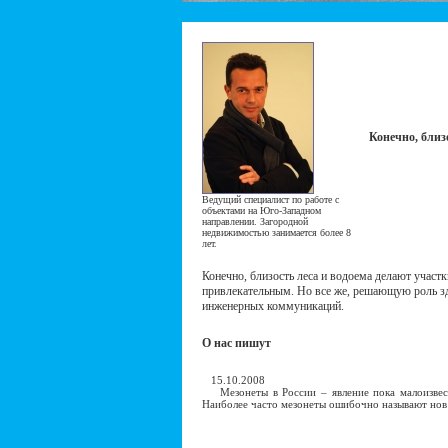
Конечно, близ
Ведущий специалист по работе с
объектами на Юго-Западном
направлении. Загородной
недвижимостью занимается более 8
лет.
Конечно, близость леса и водоема делают участ
привлекательным. Но все же, решающую роль зд
инженерных коммуникаций.
О нас пишут
15.10.2008
Мезонеты в России – явление пока малоизвест
Наиболее часто мезонеты ошибочно называют нов