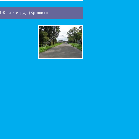
К Чистые пруды (Крекшино)