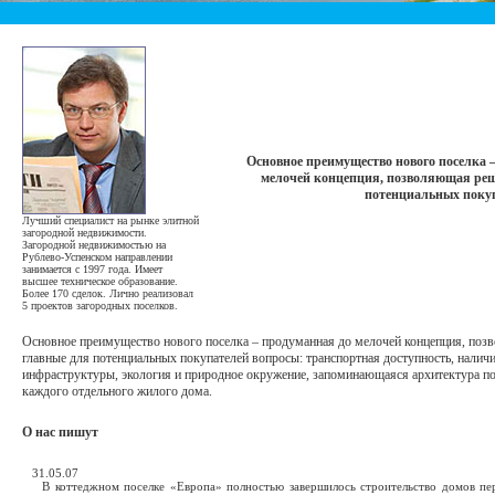
Основное преимущество нового поселка 
мелочей концепция, позволяющая реш
потенциальных покуп
Лучший специалист на рынке элитной
загородной недвижимости.
Загородной недвижимостью на
Рублево-Успенском направлении
занимается с 1997 года. Имеет
высшее техническое образование.
Более 170 сделок. Лично реализовал
5 проектов загородных поселков.
Основное преимущество нового поселка – продуманная до мелочей концепция, по
главные для потенциальных покупателей вопросы: транспортная доступность, налич
инфраструктуры, экология и природное окружение, запоминающаяся архитектура по
каждого отдельного жилого дома.
О нас пишут
31.05.07
В коттеджном поселке «Европа» полностью завершилось строительство домов пе