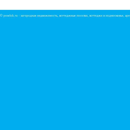
©
poselok.ru - загородная недвижимость, коттеджные поселки, коттеджи в подмосковье, ар