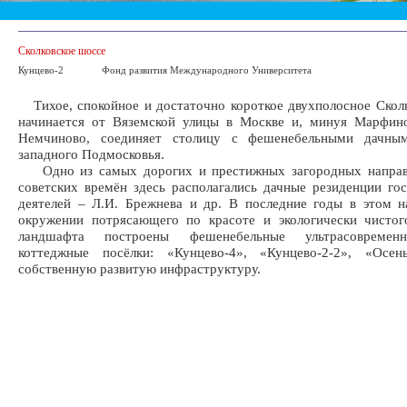
Сколковское шоссе
Кунцево-2
Фонд развития Международного Университета
Тихое, спокойное и достаточно короткое двухполосное Скол
начинается от Вяземской улицы в Москве и, минуя Марфино
Немчиново, соединяет столицу с фешенебельными дачны
западного Подмосковья.
Одно из самых дорогих и престижных загородных направ
советских времён здесь располагались дачные резиденции го
деятелей – Л.И. Брежнева и др. В последние годы в этом н
окружении потрясающего по красоте и экологически чистог
ландшафта построены фешенебельные ультрасовремен
коттеджные посёлки: «Кунцево-4», «Кунцево-2-2», «Осе
собственную развитую инфраструктуру.