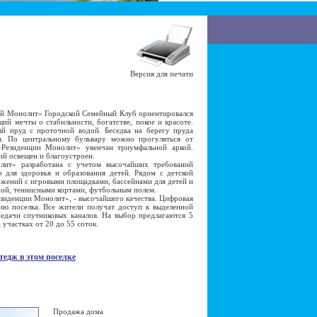
Версия для печати
й Монолит» Городской Семейный Клуб ориентировался
ий мечты о стабильности, богатстве, покое и красоте.
й пруд с проточной водой. Беседка на берегу пруда
я. По центральному бульвару можно прогуляться от
«Резиденции Монолит» увенчан триумфальной аркой.
ий освещен и благоустроен.
т» разработана с учетом высочайших требований
о для здоровья и образования детей. Рядом с детской
жений с игровыми площадками, бассейнами для детей и
уной, теннисными кортами, футбольным полем.
иденции Монолит», - высочайшего качества. Цифровая
ию поселка. Все жители получат доступ к выделенной
едачи спутниковых каналов. На выбор предлагаются 5
 участках от 20 до 55 соток.
тедж в этом поселке
Продажа дома