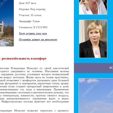
Дом: 637 кв.м
Отделка: Под отделку
Участок: 35 соток
Ландшафт: Газон
Стоимость: $ 2'211'093
Хочу купить этот дом
Оставить заявку на просмотр
– респектабельность и комфорт
Ф
елке Резиденция Монолит со своей классической
одного увидевшего их человека. Массивные колоны
 ощущение достатка, усиливают которое великолепный
я вокруг коттеджа. Жизнь здесь не только престижно,
джей позволяют с комфортом проживать даже большой
ные фундамент и перекрытия, кирпичные стены, крышу
теплые полы создают прекрасный микроклимат в доме
оммуникации: газ, вода и канализация. Применение
 инженерными системами в автоматическом режиме, что
ы температуры, влажности, притока свежего воздуха,
кция централизованного управления аудио и видео
. Инфраструктура поселка включает все необходимые
денции Монолит позволит переехать с шумного