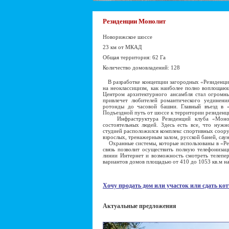
Резиденции Монолит
Новорижское шоссе
23 км от МКАД
Общая территория: 62 Га
Количество домовладений: 128
В разработке концепции загородных «Резиденци
на неоклассицизм, как наиболее полно воплощающ
Центром архитектурного ансамбля стал огромны
привлечет любителей романтического уединени
ротонды до часовой башни. Главный въезд в 
Подъездной путь от шоссе к территории резиденц
Инфраструктура Резиденций клуба «Моноли
состоятельных людей. Здесь есть все, что нужн
студией расположился комплекс спортивных соору
взрослых, тренажерным залом, русской баней, са
Охранные системы, которые использованы в «Рез
связь позволит осуществить полную телефонизац
линии Интернет и возможность смотреть телепер
вариантов домов площадью от 410 до 1053 кв.м на
Хочу продать дом или участок или сдать кот
Актуальные предложения