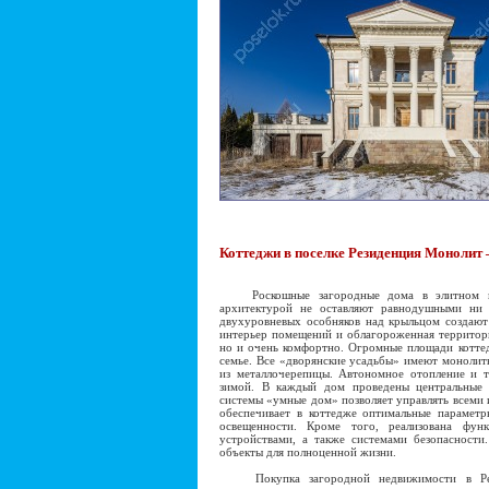
Коттеджи в поселке Резиденция Монолит 
Роскошные загородные дома в элитном пос
архитектурой не оставляют равнодушными ни 
двухуровневых особняков над крыльцом создают
интерьер помещений и облагороженная территори
но и очень комфортно. Огромные площади котте
семье. Все «дворянские усадьбы» имеют монолит
из металлочерепицы. Автономное отопление и 
зимой. В каждый дом проведены центральные к
системы «умные дом» позволяет управлять всеми
обеспечивает в коттедже оптимальные параметр
освещенности. Кроме того, реализована фун
устройствами, а также системами безопасности
объекты для полноценной жизни.
Покупка загородной недвижимости в Рези