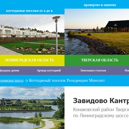
проверено и оценено
коттеджные поселки от а до я
ЛЕНИНГРАДСКАЯ ОБЛАСТЬ
ТВЕРСКАЯ ОБЛАСТЬ
родажа домов
Аренда коттеджей
Земельные участки
По
орижское шоссе
Коттеджный поселок Резиденции Монолит