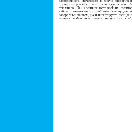
загрязненного мегаполиса в тихую экологичес
городским условия. Несмотря на относительно б
так много. При дефиците коттеджей их стоимос
сейчас о возможности приобретения загородного 
загородным жильем, но и инвестируете свои ден
коттеджа в Монолите помогут специалисты нашей 