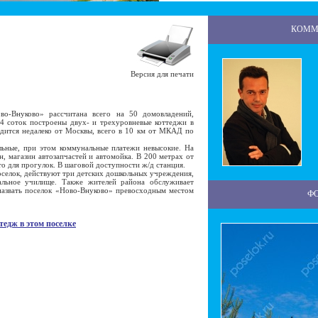
КОММ
Версия для печати
-Внуково» рассчитана всего на 50 домовладений,
4 соток построены двух- и трехуровневые коттеджи в
одится недалеко от Москвы, всего в 10 км от МКАД по
ные, при этом коммунальные платежи невысокие. На
, магазин автозапчастей и автомойка. В 200 метрах от
то для прогулок. В шаговой доступности ж/д станция.
селок, действуют три детских дошкольных учреждения,
альное училище. Также жителей района обслуживает
назвать поселок «Ново-Внуково» превосходным местом
Ф
тедж в этом поселке