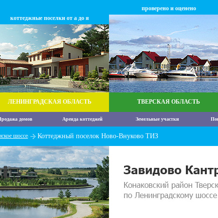
проверено и оценено
коттеджные поселки от а до я
ЛЕНИНГРАДСКАЯ ОБЛАСТЬ
ТВЕРСКАЯ ОБЛАСТЬ
родажа домов
Аренда коттеджей
Земельные участки
По
ское шоссе
Коттеджный поселок Ново-Внуково ТИЗ