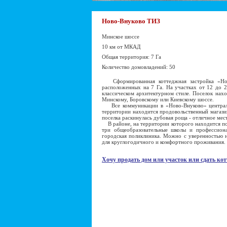
Ново-Внуково ТИЗ
Минское шоссе
10 км от МКАД
Общая территория: 7 Га
Количество домовладений: 50
Сформированная коттеджная застройка «Ново
расположенных на 7 Га. На участках от 12 до 2
классическом архитектурном стиле. Поселок нах
Минскому, Боровскому или Киевскому шоссе.
Все коммуникации в «Ново-Внуково» централь
территории находится продовольственный магазин
поселка раскинулась дубовая роща - отличное мес
В районе, на территории которого находится по
три общеобразовательные школы и профессион
городская поликлиника. Можно с уверенностью 
для круглогодичного и комфортного проживания.
Хочу продать дом или участок или сдать кот