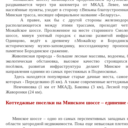
раздваивается через три километра от МКАД. Левее, м
населённые пункты, уходит в сторону г.Вязьмы благоустроенна
Минская трасса, носящее официальное название «Беларусь».
А правее, как бы с другой стороны железнодорож
располагающегося между этими трассами, проходит чет
Можайское шоссе. Проложенное на месте старинного Смолен
шоссе, минуя уютный городок с высоко развитой инфра
Одинцово, ведёт к древнему г.Можайску и Бородинск
историческому музею-заповеднику, воссоздающему произо
памятное Бородинское сражение.
Живописная природа - большие лесные массивы, водоемы, б
экологическая обстановка, высокое качество строящихс
посёлков, развитая инфраструктура делают Минское 
направления одними из самых престижных в Подмосковье.
Здесь находятся популярные старые дачные места, самое 
которых - Переделкино (6 км). А также современные коттеджные
Немчиновка (1 км от МКАД), Баковка (3 км), Лесной горо
Жаворонки (24 км).
Коттеджные поселки на Минском шоссе – единение 
Минское шоссе – одно из самых перспективных западных н
области загородной недвижимости. Пока еще невысокая плотно