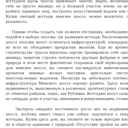
коттеджей вдоль трассы привлекает многих людей, желающи
себе не просто жилище, но и большой участок земли, на к
разбить парковую зону, построить искусственный водоем или 
Купив элитный коттедж минское шоссе, можно воплотить 
реальность.
Однако чтобы создать там нужную обстановку, необходимо 
подойти к выбору поселка, где размещен коттедж. Расположенн
шоссе поселки могут отличаться инфраструктурой, площадью
но всех их объединяет прекрасная экология. Еще во време
строительстве трассы верхушка партии бронировала себе зде
жилища, запретив строить поблизости крупные фабрики и за
природа в этом месте фактически сохранила свой первозданн
дом минское шоссе, вы сможете наслаждаться живописным
ароматом вековых лесных массивов, кристально чист
многочисленных водоемов. Несмотря на небольшую плотност
инфраструктура Минского шоссе хорошо развита. Здесь мож
недвижимость, выполненную в различных архитектурных стиля
от обжитых районов, таких, как Рублевка. Коттеджи могут силь
по площади дома и участка, имеющимся коммуникациям, стоим
Эксперты ожидают постоянного роста цен на недвижимо
шоссе, поэтому имеет смысл уже сейчас задуматься о поку
коттеджа. Купив здесь дом, вы сможете не только выгодно вло
но и обрести единение с природой. Отсутствие пробок на авт