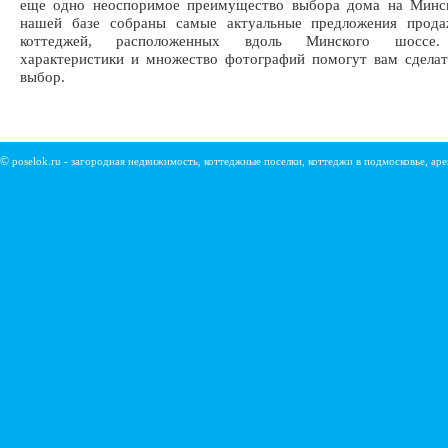
еще одно неоспоримое преимущество выбора дома на Минс
нашей базе собраны самые актуальные предложения прод
коттеджей, расположенных вдоль Минского шоссе.
характеристики и множество фотографий помогут вам сдела
выбор.
©
poselok.ru - загородная недвижимость, коттеджные поселки, коттеджи в подмосковье, ар