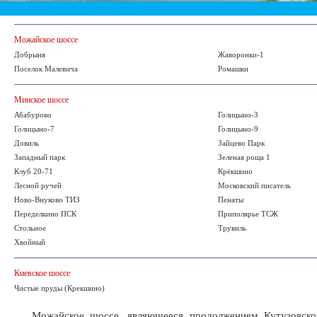
Можайское шоссе
Добрыня
Жаворонки-1
Поселок Малевича
Ромашки
Минское шоссе
Абабурово
Голицыно-3
Голицыно-7
Голицыно-9
Довиль
Зайцево Парк
Западный парк
Зеленая роща 1
Клуб 20-71
Крёкшино
Лесной ручей
Московский писатель
Ново-Внуково ТИЗ
Пенаты
Переделкино ПСК
Приполярье ТСЖ
Стольное
Трувиль
Хвойный
Киевское шоссе
Чистые пруды (Крекшино)
Можайское шоссе, являющееся продолжением Кутузовског