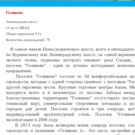
Голиково
Ленинградское шоссе
11 км от МКАД
Общая территория: 9 Га
Количество домовладений: 78
В самом начале Новосходненского шоссе, всего в пятнадцати
по Куркинскому или Ленинградскому шоссе, на самой вершин
лесного холма, подножье которого омывает река Сходня, 
поселок "Голиково" - один из лучших коттеджных комплекс
направления.
Поселок "Голиково" состоит из 60 комфортабельных ко
таунхаусов, которые с одной стороны граничат с поселком "Fam
другой окружены лесом. Крупные торговые центры Ашан, Ме
находятся всего в 4 километрах от поселка. Заборы меж
благоустроенных территориях "Голиково" отсутствуют, пост
теннисный корт, универсальная спортивная площадка и раз
городок для детей. Поселок строился в три очереди, ко
индивидуальный архитектурный стиль. Поселок "Голико
эксплуатацию в 2006 году.
В 2013 году была возведена новая очередь поселка, сос
таунхаусов и названная «Голиково 2». Эта часть застройки 