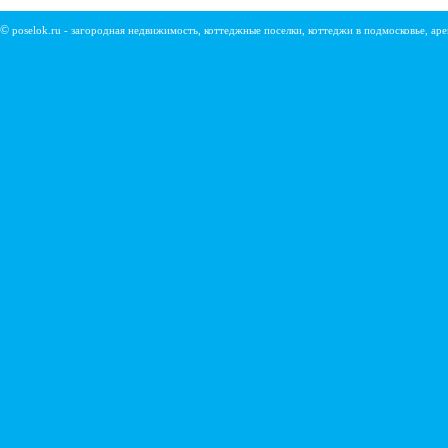
©
poselok.ru - загородная недвижимость, коттеджные поселки, коттеджи в подмосковье, ар