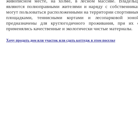
живописном месте, на холме, в лесном массиве. Владельц
являются полноправными жителями и наряду с собственника
могут пользоваться расположенными на территории спортивны
площадками, теннисными кортами и лесопарковой зоной
предназначены для круглогодичного проживания, при их с
применялись качественные и экологически чистые материалы.
Хочу продать дом или участок или сдать коттедж в этом поселке