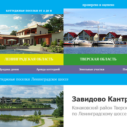
проверено и оценено
коттеджные поселки от а до я
ЛЕНИНГРАДСКАЯ ОБЛАСТЬ
ТВЕРСКАЯ ОБЛАСТЬ
родажа домов
Аренда коттеджей
Земельные участки
По
ттеджные поселки Ленинградское шоссе