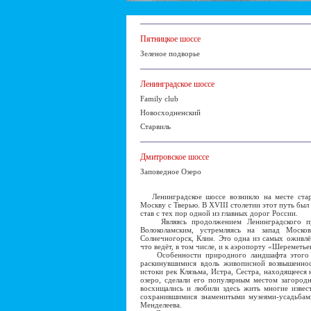
Пятницкое шоссе
Зеленое подворье
Ленинградское шоссе
Family club
Новосходненский
Старвиль
Дмитровское шоссе
Заповедное Озеро
Ленинградское шоссе возникло на месте стари
Москву с Тверью. В XVIII столетии этот путь бы
став с тех пор одной из главных дорог России.
Являясь продолжением Ленинградского прос
Волоколамским, устремляясь на запад Москов
Солнечногорск, Клин. Это одна из самых оживл
что ведёт, в том числе, и к аэропорту «Шереметье
Особенности природного ландшафта этого на
раскинувшимися вдоль живописной возвышеннос
истоки рек Клязьма, Истра, Сестра, находящееся
озеро, сделали его популярным местом загород
восхищались и любили здесь жить многие извес
сохранившимися знаменитыми музеями-усадьбами
Менделеева.