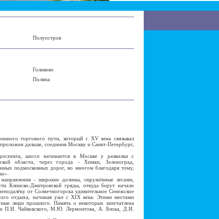
Полуостров
Голиково
Поляна
нного торгового пути, который с XV века связывал
л проложен дальше, соединив Москву и Санкт-Петербург,
пекта, шоссе начинается в Москве у развилки с
ской области, через города - Химки, Зеленоград,
ённых подмосковных дорог, во многом благодаря тому,
во».
правления - широкие долины, окружённые лесами,
ти Клинско-Дмитровской гряды, откуда берут начало
 неподалёку от Солнечногорска удивительное Сенежское
ного отдыха, начиная уже с XIX века. Этими местами
тные люди прошлого. Память о некоторых запечатлена
 П.И. Чайковского, М.Ю. Лермонтова, А. Блока, Д.И.