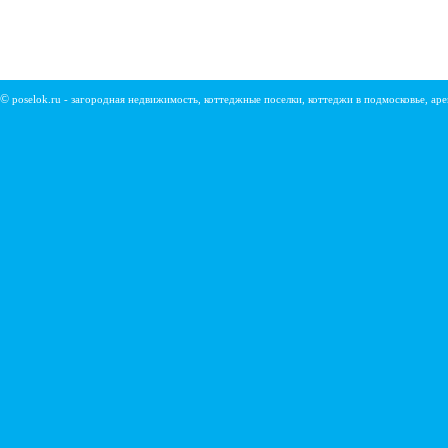
©
poselok.ru - загородная недвижимость, коттеджные поселки, коттеджи в подмосковье, ар