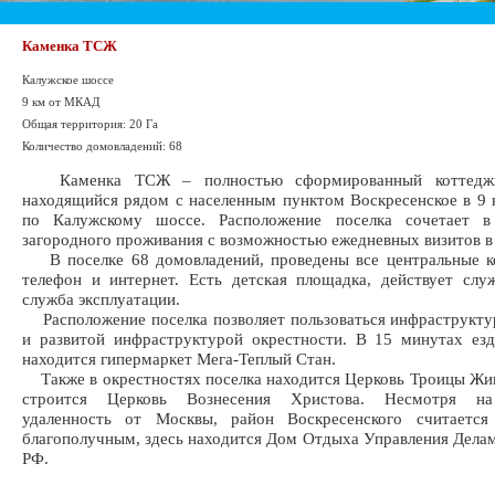
Каменка ТСЖ
Калужское шоссе
9 км от МКАД
Общая территория: 20 Га
Количество домовладений: 68
Каменка ТСЖ – полностью сформированный коттеджн
находящийся рядом с населенным пунктом Воскресенское в 9
по Калужскому шоссе. Расположение поселка сочетает 
загородного проживания с возможностью ежедневных визитов в
В поселке 68 домовладений, проведены все центральные к
телефон и интернет. Есть детская площадка, действует сл
служба эксплуатации.
Расположение поселка позволяет пользоваться инфраструкту
и развитой инфраструктурой окрестности. В 15 минутах ез
находится гипермаркет Мега-Теплый Стан.
Также в окрестностях поселка находится Церковь Троицы Жи
строится Церковь Вознесения Христова. Несмотря н
удаленность от Москвы, район Воскресенского считается 
благополучным, здесь находится Дом Отдыха Управления Дела
РФ.