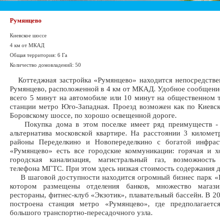
Румянцево
Киевское шоссе
4 км от МКАД
Общая территория: 6 Га
Количество домовладений: 50
Коттеджная застройка «Румянцево» находится непосредстве
Румянцево, расположенной в 4 км от МКАД. Удобное сообщени
всего 5 минут на автомобиле или 10 минут на общественном 
станции метро Юго-Западная. Проезд возможен как по Киевск
Боровскому шоссе, по хорошо освещенной дороге.
Покупка дома в этом поселке имеет ряд преимуществ - 
альтернатива московской квартире. На расстоянии 3 километ
районы Переделкино и Новопеределкино с богатой инфрас
«Румянцево» есть все городские коммуникации: горячая и х
городская канализация, магистральный газ, возможность
телефона МГТС. При этом здесь низкая стоимость содержания 
В шаговой доступности находится огромный бизнес парк «Р
котором размещены отделения банков, множество магазин
рестораны, фитнес-клуб «Экзотик», плавательный бассейн. В 20
построена станция метро «Румянцево», где предполагаетс
большого транспортно-пересадочного узла.