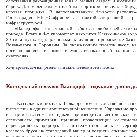
собственная рекреационная зона с лесным озером и уютными
берегу. Для маленьких жителей на территории поселка оборуд
игровая площадка. В непосредственной близости располож
Гостелерадио РФ «Софрино» с развитой спортивной и раз
инфраструктурой.
«Вальдорф» - оптимальный выбор для любителей активно
природе. Всего в 4-х километрах находится Клязьминское вод
20-ти минутах езды расположены лучшие горнолыжные базы 
Волен-парке и Сорочаны. За окружающим поселок лесом нах
превращающиеся в зимнее время в великолепный полигон дл
снегоходах.
Хочу продать дом или участок или сдать коттедж в этом поселке
Коттеджный поселок Вальдорф – идеально для отд
Коттеджный поселок Вальдорф имеет собственное лицо
выполнены в единой архитектурной концепции. Управление пр
и строительством коттеджей производится австрийской к
специалисты применили принцип, позволяющий максималь
первозданность природы. Все коттеджи построены из серти
клееного бруса на стародавний манер и покрыты специальны
восковой основе. Благодаря этому у попавшего на террит