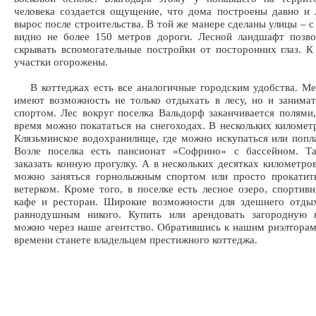
человека создается ощущение, что дома построены давно и 
вырос после строительства. В той же манере сделаны улицы – с
видно не более 150 метров дороги. Лесной ландшафт позво
скрывать вспомогательные постройки от посторонних глаз. К
участки огорожены.
В коттеджах есть все аналогичные городским удобства. Ме
имеют возможность не только отдыхать в лесу, но и занима
спортом. Лес вокруг поселка Вальдорф заканчивается полями,
время можно покататься на снегоходах. В нескольких километ
Клязьминское водохранилище, где можно искупаться или попла
Возле поселка есть пансионат «Софрино» с бассейном. 
заказать конную прогулку. А в нескольких десятках километро
можно заняться горнолыжным спортом или просто прокатить
ветерком. Кроме того, в поселке есть лесное озеро, спортив
кафе и ресторан. Широкие возможности для здешнего отдых
равнодушным никого. Купить или арендовать загородную 
можно через наше агентство. Обратившись к нашим риэлторам
времени станете владельцем престижного коттеджа.