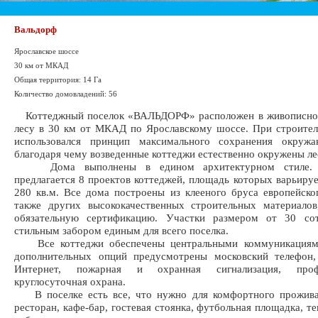
Вальдорф
Ярославское шоссе
30 км от МКАД
Общая территория: 14 Га
Количество домовладений: 56
Коттеджный поселок «ВАЛЬДОРФ» расположен в живописно
лесу в 30 км от МКАД по Ярославскому шоссе. При строител
использовался принцип максимального сохранения окруж
благодаря чему возведенные коттеджи естественно окружены ле
Дома выполнены в едином архитектурном стиле. П
предлагается 8 проектов коттеджей, площадь которых варьируе
280 кв.м. Все дома построены из клееного бруса европейског
также других высококачественных строительных материало
обязательную сертификацию. Участки размером от 30 со
стильным забором единым для всего поселка.
Все коттеджи обеспечены центральными коммуникациями
дополнительных опций предусмотрены московский телефон, 
Интернет, пожарная и охранная сигнализация, профе
круглосуточная охрана.
В поселке есть все, что нужно для комфортного проживан
ресторан, кафе-бар, гостевая стоянка, футбольная площадка, т