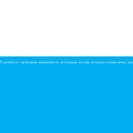
©
poselok.ru - загородная недвижимость, коттеджные поселки, коттеджи в подмосковье, ар