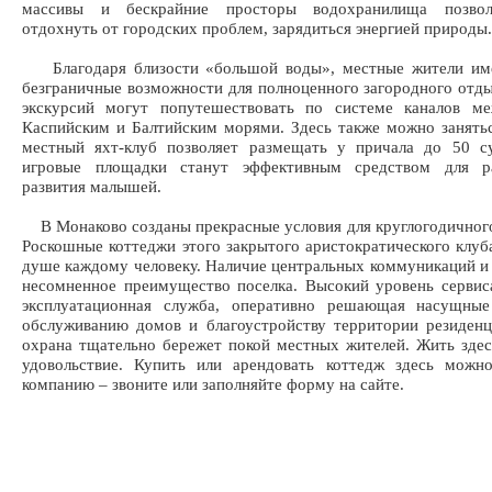
массивы и бескрайние просторы водохранилища позво
отдохнуть от городских проблем, зарядиться энергией природы.
Благодаря близости «большой воды», местные жители им
безграничные возможности для полноценного загородного отд
экскурсий могут попутешествовать по системе каналов м
Каспийским и Балтийским морями. Здесь также можно занять
местный яхт-клуб позволяет размещать у причала до 50 су
игровые площадки станут эффективным средством для р
развития малышей.
В Монаково созданы прекрасные условия для круглогодичног
Роскошные коттеджи этого закрытого аристократического клуб
душе каждому человеку. Наличие центральных коммуникаций и 
несомненное преимущество поселка. Высокий уровень сервис
эксплуатационная служба, оперативно решающая насущны
обслуживанию домов и благоустройству территории резиден
охрана тщательно бережет покой местных жителей. Жить зде
удовольствие. Купить или арендовать коттедж здесь можн
компанию – звоните или заполняйте форму на сайте.