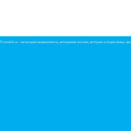
©
poselok.ru - загородная недвижимость, коттеджные поселки, коттеджи в подмосковье, ар