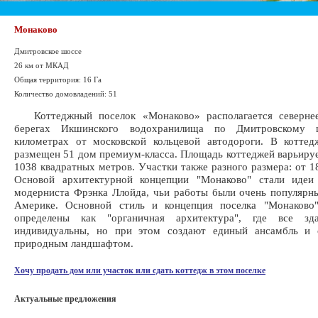
Монаково
Дмитровское шоссе
26 км от МКАД
Общая территория: 16 Га
Количество домовладений: 51
Коттеджный поселок «Монаково» располагается северне
берегах Икшинского водохранилища по Дмитровскому
километрах от московской кольцевой автодороги. В коттед
размещен 51 дом премиум-класса. Площадь коттеджей варьируе
1038 квадратных метров. Участки также разного размера: от 18
Основой архитектурной концепции "Монаково" стали идеи 
модерниста Фрэнка Ллойда, чьи работы были очень популярн
Америке. Основной стиль и концепция поселка "Монаково
определены как "органичная архитектура", где все зд
индивидуальны, но при этом создают единый ансамбль и 
природным ландшафтом.
Хочу продать дом или участок или сдать коттедж в этом поселке
Актуальные предложения