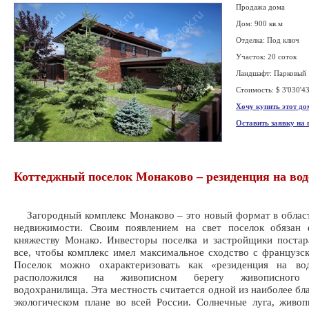
Продажа дома
Дом: 900 кв.м
Отделка: Под ключ
Участок: 20 соток
Ландшафт: Парковый
Стоимость: $ 3'030'4
Хочу купить этот до
Оставить заявку на
Коттеджный поселок Монаково – резиденция на вод
Загородный комплекс Монаково – это новый формат в облас
недвижимости. Своим появлением на свет поселок обязан 
княжеству Монако. Инвесторы поселка и застройщики постар
все, чтобы комплекс имел максимальное сходство с французс
Поселок можно охарактеризовать как «резиденция на во
расположился на живописном берегу живописного 
водохранилища. Эта местность считается одной из наиболее бл
экологическом плане во всей России. Солнечные луга, живо