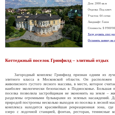
Дом: 2000 кв.м
Отделка: Под ключ
Участок: 64 сотки
Ландшафт: Газон
Стоимость: $ 9'900'0
Хочу купить этот до
Оставить заявку на
Коттеджный поселок Гринфилд – элитный отдых
Загородный комплекс Гринфилд признан одним из лучш
элитного класса в Московской области. Он расположен
живописного густого лесного массива, в месте, которое счита
наиболее экологически безопасных в Подмосковье. Большая 
поселка позволила застройщикам не экономить на земле – ж
разделены огромными бульварами из зеленых насаждений. Д
природой построены несколько выходов из поселка в лесной мас
комплекса находится красивейшая рекреационная зона, где
озеро с лодочной станцией, фонтан, ресторан, теннисные к