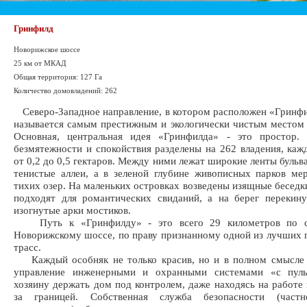
Гринфилд
Новорижское шоссе
25 км от МКАД
Общая территория: 127 Га
Количество домовладений: 262
Северо-Западное направление, в котором расположен «Гринфи
называется самым престижным и экологически чистым местом
Основная, центральная идея «Гринфилда» - это простор. 
безмятежности и спокойствия разделены на 262 владения, ка
от 0,2 до 0,5 гектаров. Между ними лежат широкие ленты бульв
тенистые аллеи, а в зеленой глубине живописных парков ме
тихих озер. На маленьких островках возведены изящные беседки
подходят для романтических свиданий, а на берег перекин
изогнутые арки мостиков.
Путь к «Гринфилду» - это всего 29 километров по с
Новорижскому шоссе, по праву признанному одной из лучших
трасс.
Каждый особняк не только красив, но и в полном смысле 
управление инженерными и охранными системами «с пуль
хозяину держать дом под контролем, даже находясь на работе 
за границей. Собственная служба безопасности (частн