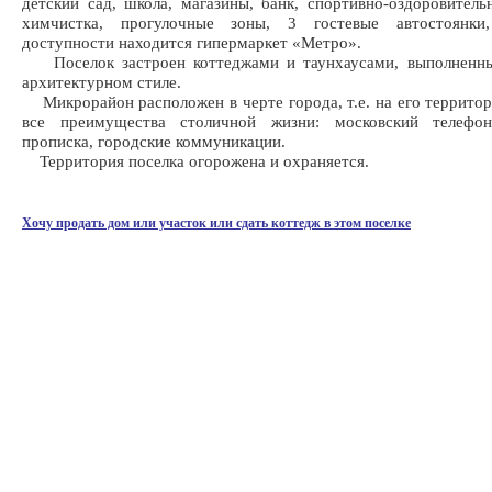
детский сад, школа, магазины, банк, спортивно-оздоровитель
химчистка, прогулочные зоны, 3 гостевые автостоянки
доступности находится гипермаркет «Метро».
Поселок застроен коттеджами и таунхаусами, выполненн
архитектурном стиле.
Микрорайон расположен в черте города, т.е. на его террито
все преимущества столичной жизни: московский телефон
прописка, городские коммуникации.
Территория поселка огорожена и охраняется.
Хочу продать дом или участок или сдать коттедж в этом поселке