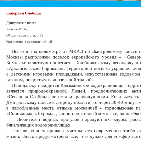
Северная Слобода
Дмитровское шоссе
1 км от МКАД
Общая территория: 3 Га
Количество домовладений: 16
Всего в 1-м километре от МКАД по Дмитровскому шоссе н
Москвы расположен поселок европейского уровня – «Северн
Комплекс вплотную прилегает к Хлебниковскому лесопарку и 
«Архангельское-Тюриково». Территорию поселка украшает жи
с детскими игровыми площадками, искусственным водоемом
газоном, покрытым вечнозеленой травой.
Неподалеку находится Клязьминское водохранилище, террит
является природоохранной. Людей, предпочитающих акт
«Северная Слобода» не оставит равнодушными. Если выехать 
Дмитровскому шоссе в сторону области, то через 30-40 минут 
в излюбленные места отдыха москвичей - горнолыжные па
«Сорочаны», «Яхрома», конно-спортивный комплекс, парк «Экс
Любителей водных прогулок порадуют яхт-клубы, распо
близлежащих водохранилищах.
Поселок спроектирован с учетом всех современных требован
жизни. Здесь предусмотрено все, что нужно для комфортног