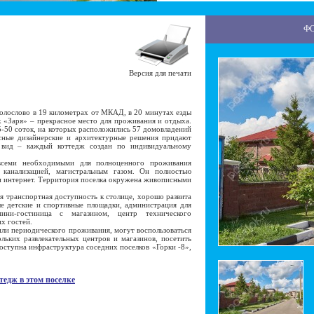
Ф
Версия для печати
лослово в 19 километрах от МКАД, в 20 минутах езды
 «Заря» – прекрасное место для проживания и отдыха.
15-50 соток, на которых расположились 57 домовладений
сные дизайнерские и архитектурные решения придают
 вид – каждый коттедж создан по индивидуальному
еми необходимыми для полноценного проживания
канализацией, магистральным газом. Он полностью
и интернет. Территория поселка окружена живописными
транспортная доступность к столице, хорошо развита
ые детские и спортивные площадки, администрация для
ини-гостиница с магазином, центр технического
х гостей.
ли периодического проживания, могут воспользоваться
льких развлекательных центров и магазинов, посетить
доступна инфраструктура соседних поселков «Горки -8»,
тедж в этом поселке