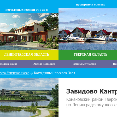
проверено и оценено
коттеджные поселки от а до я
ЛЕНИНГРАДСКАЯ ОБЛАСТЬ
ТВЕРСКАЯ ОБЛАСТЬ
родажа домов
Аренда коттеджей
Земельные участки
По
лево-Успенское шоссе
Коттеджный поселок Заря