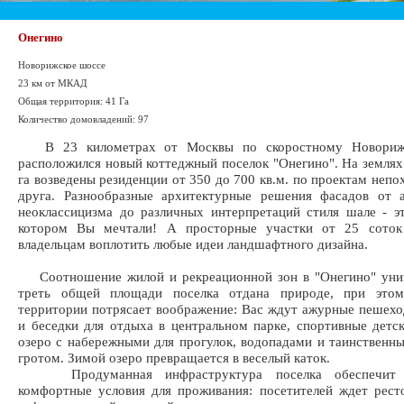
Онегино
Новорижское шоссе
23 км от МКАД
Общая территория: 41 Га
Количество домовладений: 97
В 23 километрах от Москвы по скоростному Новориж
расположился новый коттеджный поселок "Онегино". На земля
га возведены резиденции от 350 до 700 кв.м. по проектам непо
друга. Разнообразные архитектурные решения фасадов от а
неоклассицизма до различных интерпретаций стиля шале - э
котором Вы мечтали! А просторные участки от 25 соток
владельцам воплотить любые идеи ландшафтного дизайна.
Соотношение жилой и рекреационной зон в "Онегино" уник
треть общей площади поселка отдана природе, при этом
территории потрясает воображение: Вас ждут ажурные пешех
и беседки для отдыха в центральном парке, спортивные детс
озеро с набережными для прогулок, водопадами и таинственн
гротом. Зимой озеро превращается в веселый каток.
Продуманная инфраструктура поселка обеспечит м
комфортные условия для проживания: посетителей ждет рест