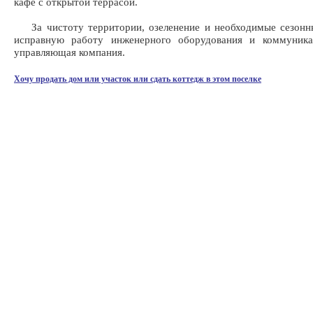
кафе с открытой террасой.
За чистоту территории, озеленение и необходимые сезонны
исправную работу инженерного оборудования и коммуника
управляющая компания.
Хочу продать дом или участок или сдать коттедж в этом поселке