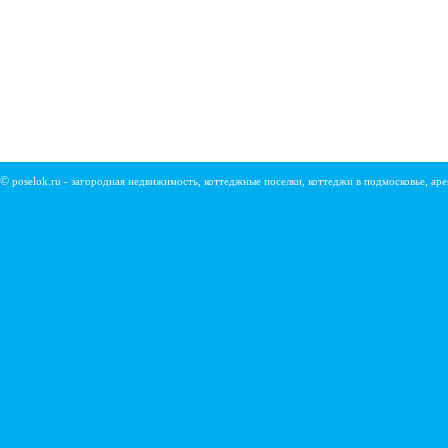
©
poselok.ru - загородная недвижимость, коттеджные поселки, коттеджи в подмосковье, ар