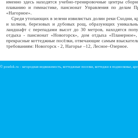
именно здесь находятся учебно-тренировочные центры сбор
плаванию и гимнастике, пансионат Управления по делам П
«Нагорное».
Среди утопающих в зелени извилистых долин реки Сходни, к
и холмов, березовых и дубовых рощ, образующих уникальн
ландшафт с перепадами высот до 30 метров, находятся поп
отдыха - пансионат «Новогорск», дом отдыха «Планерное»,
прекрасные коттеджные посёлки, отвечающие самым взыскател
требованиям: Новогорск - 2, Нагорье –12, Лесное–Озерное.
©
poselok.ru - загородная недвижимость, коттеджные поселки, коттеджи в подмосковье, ар