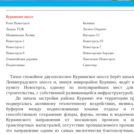
Куркинское шоссе
Point Новогорск
Баллини
Лазурь ТСЖ
Лесное-Озерное
Машкинские Холмы
Нагорье-12
Новогорск-1
Новогорск-10
Новогорск-2
Новогорск-7
Новогорск-9
Новогорские березки
Олимпийская деревня
Пансионат Новогорск
Подмосковье
Самотлор
Тихое спокойное двухполосное Куркинское шоссе берёт начало
Ленинградского шоссе и, минуя микрорайон Куркино, ведёт 
пункту Новогорск, одному из популярнейших мест для 
строительства, с собственной развивающейся инфраструктурой.
До начала застройки района Куркино эти территории пр
подвергалась активному техногенному воздействию, являяс
буфером между подмосковными зонами отдыха и го
способствовало сохранение флоры, фауны, почвы и водоемов
Куркинского направления от московских промзон и пе
транспортных магистралей, отсутствие промышленного произв
это направление одним из самых экологически благополучных