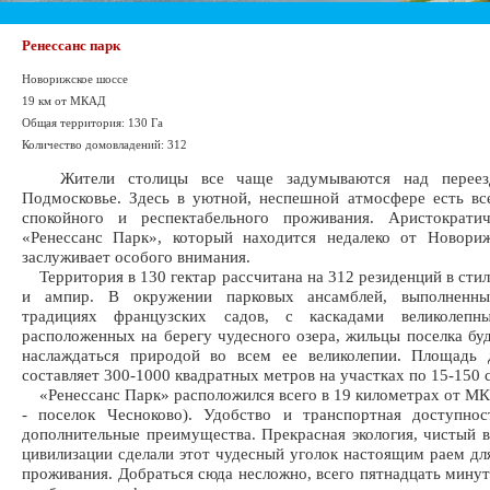
Ренессанс парк
Новорижское шоссе
19 км от МКАД
Общая территория: 130 Га
Количество домовладений: 312
Жители столицы все чаще задумываются над переез
Подмосковье. Здесь в уютной, неспешной атмосфере есть вс
спокойного и респектабельного проживания. Аристократи
«Ренессанс Парк», который находится недалеко от Новориж
заслуживает особого внимания.
Территория в 130 гектар рассчитана на 312 резиденций в стил
и ампир. В окружении парковых ансамблей, выполненн
традициях французских садов, с каскадами великолепн
расположенных на берегу чудесного озера, жильцы поселка бу
наслаждаться природой во всем ее великолепии. Площадь 
составляет 300-1000 квадратных метров на участках по 15-150 
«Ренессанс Парк» расположился всего в 19 километрах от М
- поселок Чесноково). Удобство и транспортная доступнос
дополнительные преимущества. Прекрасная экология, чистый в
цивилизации сделали этот чудесный уголок настоящим раем дл
проживания. Добраться сюда несложно, всего пятнадцать минут