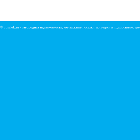
©
poselok.ru - загородная недвижимость, коттеджные поселки, коттеджи в подмосковье, ар