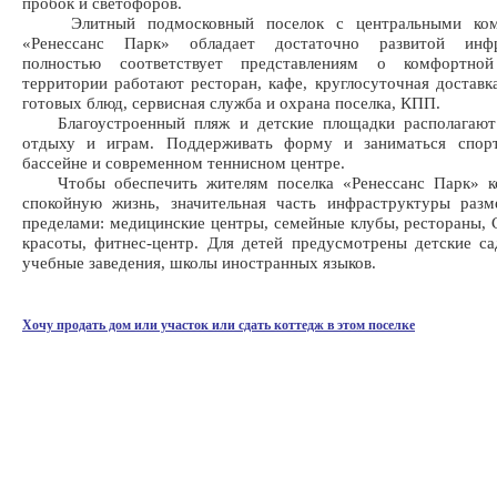
пробок и светофоров.
Элитный подмосковный поселок с центральными ком
«Ренессанс Парк» обладает достаточно развитой инфра
полностью соответствует представлениям о комфортно
территории работают ресторан, кафе, круглосуточная доставк
готовых блюд, сервисная служба и охрана поселка, КПП.
Благоустроенный пляж и детские площадки располагают
отдыху и играм. Поддерживать форму и заниматься спо
бассейне и современном теннисном центре.
Чтобы обеспечить жителям поселка «Ренессанс Парк» к
спокойную жизнь, значительная часть инфраструктуры разм
пределами: медицинские центры, семейные клубы, рестораны,
красоты, фитнес-центр. Для детей предусмотрены детские с
учебные заведения, школы иностранных языков.
Хочу продать дом или участок или сдать коттедж в этом поселке