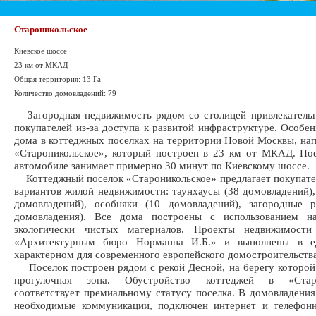
Староникольское
Киевское шоссе
23 км от МКАД
Общая территория: 13 Га
Количество домовладений: 79
Загородная недвижимость рядом со столицей привлекательн
покупателей из-за доступа к развитой инфраструктуре. Особе
дома в коттеджных поселках на территории Новой Москвы, на
«Староникольское», который построен в 23 км от МКАД. По
автомобиле занимает примерно 30 минут по Киевскому шоссе.
Коттеджный поселок «Староникольское» предлагает покупате
вариантов жилой недвижимости: таунхаусы (38 домовладений),
домовладений), особняки (10 домовладений), загородные р
домовладения). Все дома построены с использованием н
экологически чистых материалов. Проекты недвижимости
«Архитектурным бюро Норманна И.Б.» и выполнены в ед
характерном для современного европейского домостроительства
Поселок построен рядом с рекой Десной, на берегу которой
прогулочная зона. Обустройство коттеджей в «Старо
соответствует премиальному статусу поселка. В домовладения
необходимые коммуникации, подключен интернет и телефонн