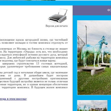
Ф
Версия для печати
оплощение идеала загородной жизни, где чистейший
ь позволяют жильцам и гостям комплекса отдохнуть от
ометрах от Москвы, но близость к столице не лишает
ти. На территории «Отрады» есть все, что необходимо
сладиться атмосферой истинно русского духа, который
ласса. Для любителей рыбалки на территории комплекса
е водоемы, где будут плескаться живые карпы.
вершено строительство 13 гостевых коттеджей,
торых удовлетворит требованиям самых взыскательных
детский сад и начальная общая школа, где маленькие
алеко от дома. В дальнейшем будет построен
единенный с другими постройками оригинальным
твом будущей застройки является не только отличная
енная территория, но и единая концепция обеспечения
й территории комплекса. В будущем жилом комплексе
тедж в этом поселке