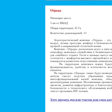
Отрада
Пятницкое шоссе
5 км от МКАД
Общая территория: 45 Га
Количество домовладений: 13
Агротуристический комплекс «Отрада» - это в
воздух, лесные прогулки, комфорт и безопасност
шумной и напряженной столичной жизни.
Комплекс «Отрада» расположен всего в пяти кил
атмосферу комплекса спокойствия и безмятежнос
для семейного отдыха. Гости и жильцы смогут на
сочетается с комфортом высокого европейского к
планируется разместить искусственные живописны
На территории комплекса вскоре будет за
функциональность, удобство и эстетичность ко
клиентов.
На территории «Отрады» также будут возведены 
жители смогут получать образование нед
многофункциональный жилой комплекс, объ
архитектурным решением. Несомненным преимущес
экология, развития инфраструктура и благоустро
безопасности и технического обслуживания все
смогут проживать 800 человек.
Хочу продать дом или участок или сдать кот