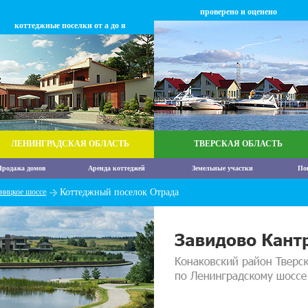
проверено и оценено
коттеджные поселки от а до я
ЛЕНИНГРАДСКАЯ ОБЛАСТЬ
ТВЕРСКАЯ ОБЛАСТЬ
родажа домов
Аренда коттеджей
Земельные участки
По
ницкое шоссе
Коттеджный поселок Отрада