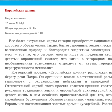
Европейская долина
Калужское шоссе
32 км от МКАД
Общая территория: 36 Га
Количество домовладений: 140
Все более актуальные черты сегодня приобретает националь
здорового образа жизни. Тихие, благоустроенные, экологически
великолепная природа и благородная энергетика заповедных
мест – вот то, что сегодня многие ищут за пределами сто
десятый опрошенный считает, что жизнь в загородном п
необыкновенная возможность отдохнуть от суеты, городс
перегруженности мегаполиса.
Коттеджный поселок «Европейская долина» расположен н
берегу реки Пахра. Он органично вписан в естественный рель
гармонируя с окружающими пейзажами и природной э
Отличительной чертой этого проекта является принцип соотв
русскими традициями жизни и европейской архитектурной к
делает жизнь в нем особенно привлекательной для тех, кт
спокойному буржуазному обаянию знаменитых «маленьких мес
Европы или воспоминаниям золотых времен «усадебной» Росси