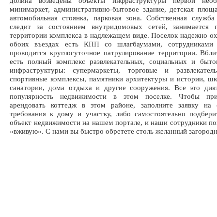
долина возведены объекты инфраструктуры первой необ
минимаркет, административно-бытовое здание, детская площа
автомобильная стоянка, парковая зона. Собственная служба
следит за состоянием внутридомовых сетей, занимается 
территории комплекса в надлежащем виде. Поселок надежно ох
обоих въездах есть КПП со шлагбаумами, сотрудниками 
проводится круглосуточное патрулирование территории. Вбли
есть полный комплекс развлекательных, социальных и быто
инфраструктуры: супермаркеты, торговые и развлекател
спортивные комплексы, памятники архитектуры и истории, шк
санатории, дома отдыха и другие сооружения. Все это дик
популярность недвижимости в этом поселке. Чтобы при
арендовать коттедж в этом районе, заполните заявку на с
требования к дому и участку, либо самостоятельно подбер
объект недвижимости на нашем портале, и наши сотрудники по
«вживую». С нами вы быстро обретете столь желанный загород