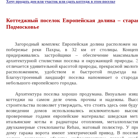
Хочу продать дом или участок или сдать коттедж в этом поселке
Коттеджный поселок Европейская долина – стара
Подмосковье
Загородный комплекс Европейская долина расположен на
побережье реки Пахры, в 32 км от столицы. Концепц
придерживались застройщики – обеспечение максимальн
архитектурной стилистики поселка и окружающей природы. 
отличается удивительной красотой природы, прекрасной эколог
расположением, удобством и быстротой подъезда на 
Благоустроенный ландшафт поселка напоминает о старода
небольшого европейского городка.
Архитектура поселка хорошо продумана. Визуально изящ
коттеджи на самом деле очень прочны и надежны. Высо
строительства позволяет утверждать, что стоять здесь они буд
возведении домов использовались исключительно высоко
проверенные годами европейские материалы: шведская мета
итальянские котлы и радиаторы отопления, металлопласти
двухкамерные стеклопакеты Rehau, матовый полиэстер. У пр
дому гаража ворота имеют электрический привод. В поселк