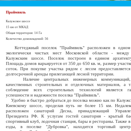
Праймвиль
Калужское шоссе
15 км от МКАД
Общая территория: 14 Га
Количество домовладений: 56
Коттеджный поселок "Праймвиль" расположен в одном 
экологически чистых мест Московской области - между
Калужским шоссе. Поселок построен в едином архитект
Площадь домов варьируется от 350 до 650 кв. м, размер участк
соток. При покупке участка рядом с лесом предоставляетс
долгосрочной аренды прилегающей лесной территории.
Наличие центральных инженерных коммуникаций, 
качественных строительных и отделочных материалов, а т
соблюдение всех строительных технологий является га
успешности и надежности поселка "Праймвиль".
Удобно и быстро добраться до поселка можно как по Калужск
Киевскому шоссе, проделав путь не более 15 км. Недалек
расположен санаторий Десна, принадлежащий Управл
Президента РФ. К услугам гостей санатория - крытый бас
спортивный клуб, лодочная станция, бары и рестораны. Также в
езды, в поселке "Дубровка", находится торговый центр