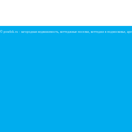
©
poselok.ru - загородная недвижимость, коттеджные поселки, коттеджи в подмосковье, ар