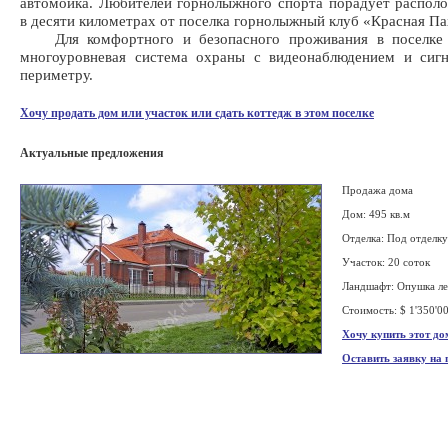
автомойка. Любителей горнолыжного спорта порадует распол
в десяти километрах от поселка горнолыжный клуб «Красная Па
Для комфортного и безопасного проживания в поселке 
многоуровневая система охраны с видеонаблюдением и сигн
периметру.
Хочу продать дом или участок или сдать коттедж в этом поселке
Актуальные предложения
Продажа дома
Дом: 495 кв.м
Отделка: Под отделку
Участок: 20 соток
Ландшафт: Опушка ле
Стоимость: $ 1'350'0
Хочу купить этот до
Оставить заявку на