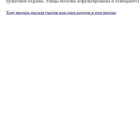
пультовой охраны. Улицы поселка асфальтированы и освещаются
Хочу продать дом или участок или сдать коттедж в этом поселке