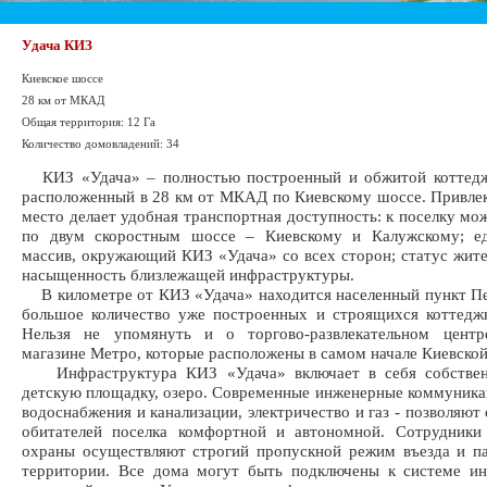
Удача КИЗ
Киевское шоссе
28 км от МКАД
Общая территория: 12 Га
Количество домовладений: 34
КИЗ «Удача» – полностью построенный и обжитой коттедж
расположенный в 28 км от МКАД по Киевскому шоссе. Привле
место делает удобная транспортная доступность: к поселку мо
по двум скоростным шоссе – Киевскому и Калужскому; е
массив, окружающий КИЗ «Удача» со всех сторон; статус жите
насыщенность близлежащей инфраструктуры.
В километре от КИЗ «Удача» находится населенный пункт П
большое количество уже построенных и строящихся коттедж
Нельзя не упомянуть и о торгово-развлекательном центр
магазине Метро, которые расположены в самом начале Киевской
Инфраструктура КИЗ «Удача» включает в себя собствен
детскую площадку, озеро. Современные инженерные коммуника
водоснабжения и канализации, электричество и газ - позволяют
обитателей поселка комфортной и автономной. Сотрудники
охраны осуществляют строгий пропускной режим въезда и п
территории. Все дома могут быть подключены к системе ин