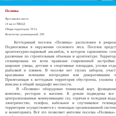
Полянка
Ярославское шоссе
14 км от МКАД
Общая территория: 50 Га
Количество домовладений: 200
Коттеджный поселок «Полянка» расположен в рекреац
Подмосковья в окружении соснового леса. Поселок предст
архитектурно-парковый ансамбль, в котором гармонично со
различные по строительным объемам и архитектуре. Террито
спланирована по всем правилам современной застройки
широкие улицы, детские и спортивные площадки, уголки отд
рыбалкой и пляжем. В поселке нет глухих заборов, участ
красивыми зелеными изгородями или декоративными ог
Прилегающая к коттеджам территория обустроена, ухожена 
вписана в общий ландшафт местности.
В «Полянке» оборудован теннисный корт, функциони
комплекс, ресторан и магазин. К домам подведены все
централизованные коммуникации: газ, горячая и холодная вода,
электричество, телефон, кабельное и спутниковое телевид
территории осуществляется с помощью организованной систе
и мониторинга. Всё это позволяет жителям поселка «Полянка»