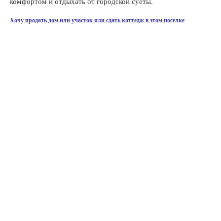
комфортом и отдыхать от городской суеты.
Хочу продать дом или участок или сдать коттедж в этом поселке