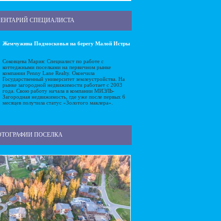
ЕНТАРИЙ СПЕЦИАЛИСТА
Жемчужина Подмосковья на берегу Малой Истры
Соковцева Мария: Специалист по работе с
коттеджными поселками на первичном рынке
компании Penny Lane Realty. Окончила
Государственный университет землеустройства. На
рынке загородной недвижимости работает с 2003
года. Свою работу начала в компании МИЭЛЬ-
Загородная недвижимость, где уже после первых 6
месяцев получила статус «Золотого маклера».
ОТОГРАФИИ ПОСЕЛКА