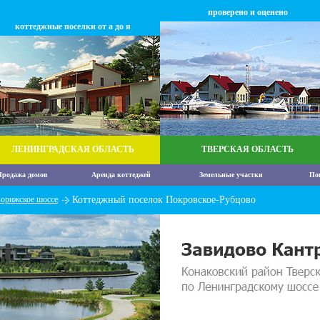
проверено и оценено
коттеджные поселки от а до я
ЛЕНИНГРАДСКАЯ ОБЛАСТЬ
ТВЕРСКАЯ ОБЛАСТЬ
родажа домов
Аренда коттеджей
Земельные участки
По
орижское шоссе
Коттеджный поселок Покровское-Рубцово