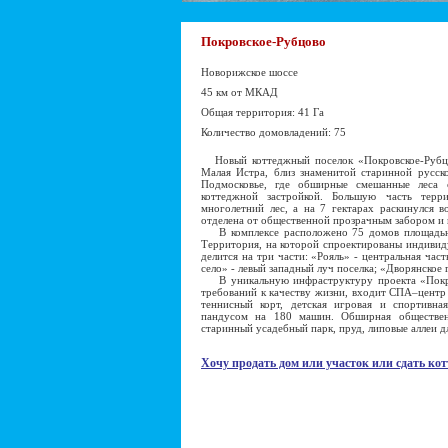
Покровское-Рубцово
Новорижское шоссе
45 км от МКАД
Общая территория: 41 Га
Количество домовладений: 75
Новый коттеджный поселок «Покровское-Рубцо
Малая Истра, близ знаменитой старинной русск
Подмосковье, где обширные смешанные леса 
коттеджной застройкой. Большую часть терри
многолетний лес, а на 7 гектарах раскинулся в
отделена от общественной прозрачным забором и
В комплексе расположено 75 домов площадью о
Территория, на которой спроектированы индивид
делится на три части: «Рояль» - центральная час
село» - левый западный луч поселка; «Дворянское 
В уникальную инфраструктуру проекта «Покро
требований к качеству жизни, входит СПА–центр 
теннисный корт, детская игровая и спортивна
пандусом на 180 машин. Обширная общественн
старинный усадебный парк, пруд, липовые аллеи д
Хочу продать дом или участок или сдать кот