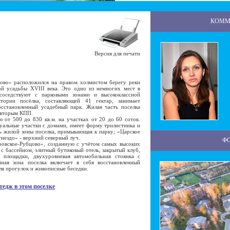
КОММ
Версия для печати
во» расположился на правом холмистом берегу реки
ой усадьбы XVIII века. Это одно из немногих мест в
соседствуют с парковыми зонами и высококлассной
тории посёлка, составляющей 41 гектар, занимает
осстановленный усадебный парк. Жилая часть поселка
 вторым КПП.
т 500 до 830 кв.м. на участках от 20 до 60 соток.
уальные участки с домами, имеет форму трилистника и
ть жилой зоны поселка, примыкающая к парку; «Царское
гнездо» - верхний северный луч.
Ф
вское-Рубцово», созданную с учётом самых высоких
с бассейном, элитный бутиковый отель, закрытый клуб,
я площадки, двухуровневая автомобильная стоянка с
ая зона поселка включает в себя восстановленный
ля прогулок и живописные беседки.
тедж в этом поселке