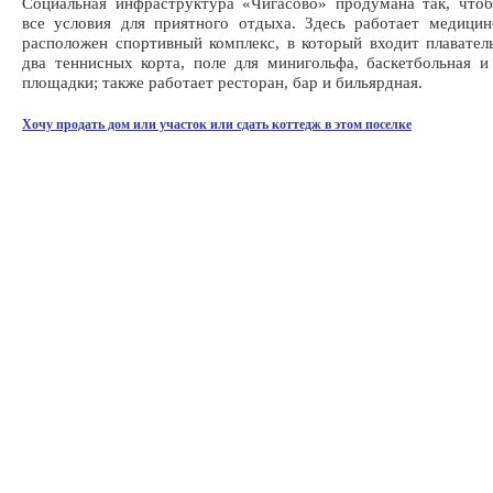
Социальная инфраструктура «Чигасово» продумана так, что
все условия для приятного отдыха. Здесь работает медицин
расположен спортивный комплекс, в который входит плавател
два теннисных корта, поле для минигольфа, баскетбольная и
площадки; также работает ресторан, бар и бильярдная.
Хочу продать дом или участок или сдать коттедж в этом поселке