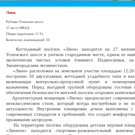
Лион
Рублево-Успенское шоссе
27 км от МКАД
Общая территория: 12 Га
Количество домовладений: 50
Коттеджный посёлок «Лион» находится на 27 километ
Успенского шоссе в уютном стародачном месте, одном из наи
экологически чистых уголков ближнего Подмосковья, н
Звенигородским лесничеством.
«Лион» расположен на земельном участке площадью 12.26 г
построено 50 двухэтажных коттеджей усадебного типа и въе
включающая контрольно-пропускной пункт и помещения
назначения. Перед въездной группой оборудована гостевая 
обеспечения безопасности жителей поселок огорожен капиталь
Архитектурная концепция «Лиона» предполагает современны
неоклассическом стиле, который всегда востребован и не п
актуальности. Внутренние планировки домов выполнены с
современных стандартов и требований, что создаёт комфортны
проживания загородом.
На территории посёлка оборудована детская игровая площа
«Лионом» находится спортивно-развлекательный комплекс