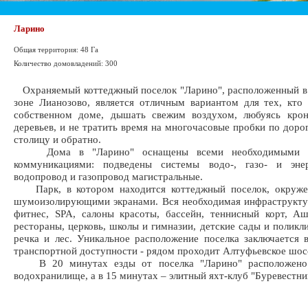
Ларино
Общая территория: 48 Га
Количество домовладений: 300
Охраняемый коттеджный поселок "Ларино", расположенный в
зоне Лианозово, является отличным вариантом для тех, кто
собственном доме, дышать свежим воздухом, любуясь кро
деревьев, и не тратить время на многочасовые пробки по дорог
столицу и обратно.
Дома в "Ларино" оснащены всеми необходимыми и
коммуникациями: подведены системы водо-, газо- и энер
водопровод и газопровод магистральные.
Парк, в котором находится коттеджный поселок, окруж
шумоизолирующими экранами. Вся необходимая инфраструкту
фитнес, SPA, салоны красоты, бассейн, теннисный корт, А
рестораны, церковь, школы и гимназии, детские сады и поликли
речка и лес. Уникальное расположение поселка заключается 
транспортной доступности - рядом проходит Алтуфьевское шо
В 20 минутах езды от поселка "Ларино" расположено 
водохранилище, а в 15 минутах – элитный яхт-клуб "Буревестни