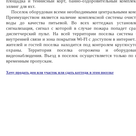
площадка и теннисный корт, банно-оздоровительный комплек
эллинг для яхт.
Поселок оборудован всеми необходимыми центральными ком
Преимуществом является наличие комплексной системы очис
воды до качества питьевой. Во всех коттеджах установл
сигнализация, сигнал с которой в случае пожара попадет ср
диспетчерский пульт. На всей территории поселка система
внутренней связи и зона покрытия Wi-FI с доступом в интернет
жителей и гостей поселка находится под контролем круглосу
охраны. Территория поселка огорожена и оборудова
видеонаблюдения. Въезд в поселок осуществляется только по
временным пропускам.
Хочу продать дом или участок или сдать коттедж в этом поселке