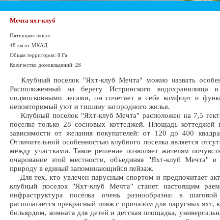
Мечта яхт-клуб
Пятницкое шоссе
48 км от МКАД
Общая территория: 8 Га
Количество домовладений: 28
Клубный поселок "Яхт-клуб Мечта" можно назвать особе
Расположенный на берегу Истринского водохранилища и
подмосковными лесами, он сочетает в себе комфорт и функ
неповторимый уют и тишину загородного жилья.
Клубный поселок "Яхт-клуб Мечта" расположен на 7,5 гект
поселке только 28 сосновых коттеджей. Площадь коттеджей 
зависимости от желания покупателей: от 120 до 400 квадр
Отличительной особенностью клубного поселка является отсут
между участками. Такое решение позволяет жителям почувст
очарование этой местности, объединяя "Яхт-клуб Мечта" 
природу в единый запоминающийся пейзаж.
Для тех, кто увлечен парусным спортом и предпочитает ак
клубный поселок "Яхт-клуб Мечта" станет настоящим раем
инфраструктура поселка очень разнообразна: в шаговой
располагается прекрасный пляж с причалом для парусных яхт, к
бильярдом, комната для детей и детская площадка, универсальн