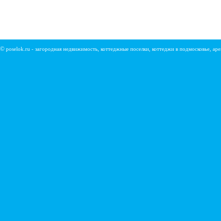
©
poselok.ru - загородная недвижимость, коттеджные поселки, коттеджи в подмосковье, ар