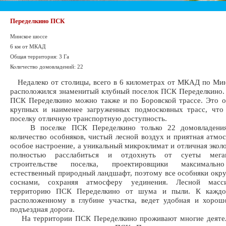
Переделкино ПСК
Минское шоссе
6 км от МКАД
Общая территория: 3 Га
Количество домовладений: 22
Недалеко от столицы, всего в 6 километрах от МКАД по Ми
расположился знаменитый клубный поселок ПСК Переделкино.
ПСК Переделкино можно также и по Боровской трассе. Это 
крупных и наименее загруженных подмосковных трасс, что 
поселку отличную транспортную доступность.
В поселке ПСК Переделкино только 22 домовладения
количество особняков, чистый лесной воздух и приятная атмо
особое настроение, а уникальный микроклимат и отличная экол
полностью расслабиться и отдохнуть от суеты мега
строительстве поселка, проектировщики максимальн
естественный природный ландшафт, поэтому все особняки окр
соснами, сохраняя атмосферу уединения. Лесной масси
территорию ПСК Переделкино от шума и пыли. К каждом
расположенному в глубине участка, ведет удобная и хорош
подъездная дорога.
На территории ПСК Переделкино проживают многие деятел