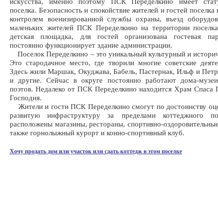
искусства, именно поэтому ПСК Переделкино имеет стат
поселка. Безопасность и спокойствие жителей и гостей поселка
контролем военизированной службы охраны, въезд оборудо
маленьких жителей ПСК Переделкино на территории поселка
детская площадка, для гостей организована гостевая пар
постоянно функционирует здание администрации.
Поселок Переделкино – это уникальный культурный и историч
Это стародачное место, где творили многие советские деяте
Здесь жили Маршак, Окуджава, Бабель, Пастернак, Ильф и Петр
и другие. Сейчас в округе постоянно работают дома-музеи
поэтов. Недалеко от ПСК Переделкино находится Храм Спаса
Господня.
Жители и гости ПСК Переделкино смогут по достоинству оц
развитую инфраструктуру за пределами коттеджного по
расположены магазины, рестораны, спортивно-оздоровительные
также горнолыжный курорт и конно-спортивный клуб.
Хочу продать дом или участок или сдать коттедж в этом поселке