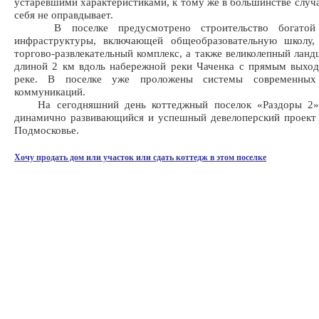
устаревшими характеристиками, к тому же в большинстве случа
себя не оправдывает.
В поселке предусмотрено строительство богатой 
инфраструктуры, включающей общеобразовательную школу,
торгово-развлекательный комплекс, а также великолепный лан
длиной 2 км вдоль набережной реки Чаченка с прямым выхо
реке. В поселке уже проложены системы современных
коммуникаций.
На сегодняшний день коттеджный поселок «Раздоры 2»
динамично развивающийся и успешный девелоперский проект
Подмосковье.
Хочу продать дом или участок или сдать коттедж в этом поселке