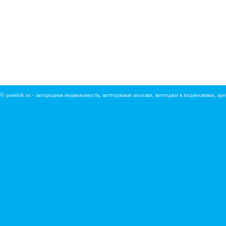
©
poselok.ru - загородная недвижимость, коттеджные поселки, коттеджи в подмосковье, ар