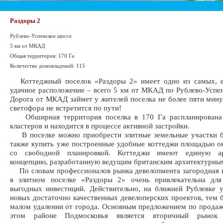
Раздоры 2
Рублево-Успенское шоссе
5 км от МКАД
Общая территория: 170 Га
Количество домовладений: 115
Коттеджный поселок «Раздоры 2» имеет одно из самых, е
удачное расположение – всего 5 км от МКАД по Рублево-Успе
Дорога от МКАД займет у жителей поселка не более пяти мину
светофора не встретится по пути!
Обширная территория поселка в 170 Га распланирована 
кластеров и находится в процессе активной застройки.
В поселке можно приобрести элитные земельные участки бе
также купить уже построенные удобные коттеджи площадью ок
со свободной планировкой. Коттеджи имеют единую ар
концепцию, разработанную ведущим британским архитектурны
По словам профессионалов рынка девелопмента загородная 
в элитном поселке «Раздоры 2» очень привлекательна дл
выгодных инвестиций. Действительно, на ближней Рублевке 
новых достаточно качественных девелоперских проектов, тем б
малом удалении от города. Основным предложением по продаж
этом районе Подмосковья является вторичный рынок