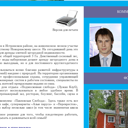
КОММ
Версия для печати
 в Истринском районе, на живописном лесном участке
остному Новорижскому шоссе. На сегодняшний день это
для аренды элитной загородной недвижимости.
 общей территорией 3 Га. Девственный сосновый лес,
у воды набережная делают аренду загородного дома в
 по выходным, но и для постоянного круглогодичного
оваться всеми благами развитой инфраструктуры в
ений) наедине с природой. На территории организована
ет профессиональная охрана, сотрудники управляющей
Ф
женерных систем в рабочем состоянии, специалисты по
ь жителей прекрасными видами из окна.
дом отдыха «Подмосковная слобода» (Лужки Клуб),
могут воспользоваться в любое удобное время. В
ренажерный зал, ресторан, боулинг, бассейн, сауна и
мплекс «Павловская Слобода». Здесь также есть все
 кафе, супермаркеты «Алые паруса» и «Перекресток»,
 выбор несколько школ (в том числе знаменитая школа
е решение для того, чтобы плодотворно работать,
ыхать и развлекаться всей семьей!
тедж в этом поселке