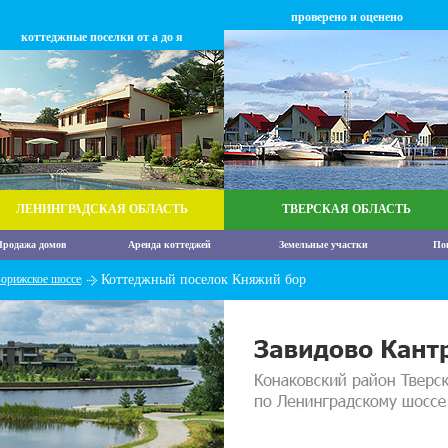
проверено и оценено
коттеджные поселки от а до я
ЛЕНИНГРАДСКАЯ ОБЛАСТЬ
ТВЕРСКАЯ ОБЛАСТЬ
родажа домов
Аренда коттеджей
Земельные участки
По
орижское шоссе
Коттеджный поселок Княжий бор