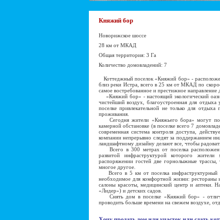
Княжий бор
Новорижское шоссе
28 км от МКАД
Общая территория: 3 Га
Количество домовладений: 7
Коттеджный поселок «Княжий бор» - расположен
близ реки Истра, всего в 25 км от МКАД по скор
самое востребованное и престижное направление 
«Княжий бор» - настоящий экологический оазис
чистейший воздух, благоустроенная для отдыха 
поселке привлекательной не только для отдыха
проживания.
Сегодня жители «Княжьего бора» могут польз
камерной обстановке (в поселке всего 7 домовлад
современная система контроля доступа, действу
компании непрерывно следят за поддержанием ин
ландшафтному дизайну делают все, чтобы радоват
Всего в 300 метрах от поселка расположен 
развитой инфраструктурой которого жители 
распоряжении гостей две горнолыжные трассы, т
многое другое.
Всего в 5 км от поселка инфраструктурный ко
необходимое для комфортной жизни: рестораны и
салоны красоты, медицинский центр и аптеки. На
«Лидер») и детских садов.
Снять дом в поселке «Княжий бор» - отлично
проводить больше времени на свежем воздухе, отд
Хочу продать дом или участок или сдать кот