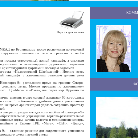
КОММ
Версия для печати
 МКАД по Куркинскому шоссе расположен коттеджный
в окружении смешанного леса и граничит с особо
 поселка естественный лесной ландшафт, а опытным
рогулочными и велосипедными дорожками, парковым
и архитектурными формами и каскадом водоёмов.
орска «Подмосковной Швейцарией». Именно здесь
дный ландшафт с живописным рельефом долины реки
овогорск-9» расположен прямо на границе Северо-
Ф
о довольно легко. Можно проехать по живописному
имо ТЦ «Мега» и «Икеа», или через мкр. Куркино по
нично вписаны в окружающий ландшафт 60 загородных
ом стиле. Это большие и удобные дома с роскошными
то же время архитекторам удалось сохранить простоту
дой.
 инфраструктура коттеджного посёлка «Новогорск-9»
образовательные учреждения, торгово-развлекательные
еннисные корты, салоны красоты и медицинские центры.
упнейшие в Европе ТРЦ «Мега», «ОБИ», «Гранд»,
9» - отличное решение для современного успешного
ородского шума и вечной суеты.