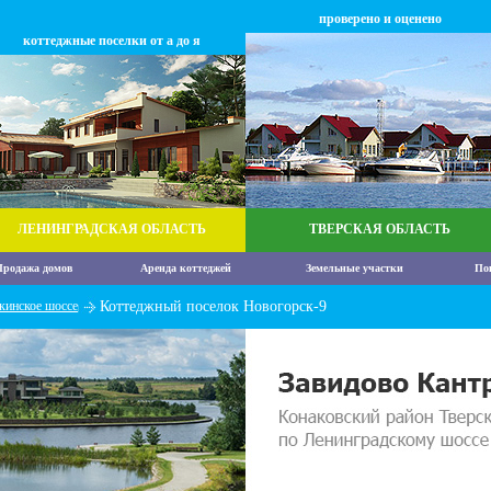
проверено и оценено
коттеджные поселки от а до я
ЛЕНИНГРАДСКАЯ ОБЛАСТЬ
ТВЕРСКАЯ ОБЛАСТЬ
родажа домов
Аренда коттеджей
Земельные участки
По
кинское шоссе
Коттеджный поселок Новогорск-9