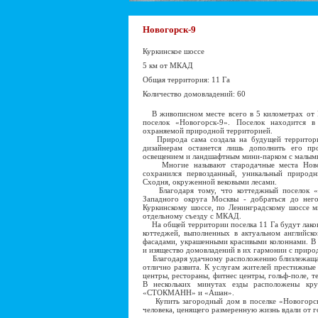
Новогорск-9
Куркинское шоссе
5 км от МКАД
Общая территория: 11 Га
Количество домовладений: 60
В живописном месте всего в 5 километрах от
поселок «Новогорск-9». Поселок находится 
охраняемой природной территорией.
Природа сама создала на будущей территории
дизайнерам останется лишь дополнить его п
освещением и ландшафтным мини-парком с малым
Многие называют стародачные места Новог
сохранился первозданный, уникальный приро
Сходня, окруженной вековыми лесами.
Благодаря тому, что коттеджный поселок «Н
Западного округа Москвы - добраться до нег
Куркинскому шоссе, по Ленинградскому шоссе м
отдельному съезду с МКАД.
На общей территории поселка 11 Га будут лако
коттеджей, выполненных в актуальном английск
фасадами, украшенными красивыми колоннами. В 
и изящество домовладений в их гармонии с приро
Благодаря удачному расположению близлежащая
отлично развита. К услугам жителей престижные 
центры, рестораны, фитнес центры, гольф-поле, т
В нескольких минутах езды расположены кр
«СТОКМАНН» и «Ашан».
Купить загородный дом в поселке «Новогорск-
человека, ценящего размеренную жизнь вдали от г