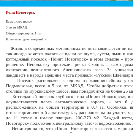
Point Новогорск
Куркинское шоссе
5 км от МКАД
Общая территория: 1 Га
Количество домовладений: 6
Жизнь в современных мегаполисах не останавливается ни на
так иногда хочется оказаться вдали от шума, суеты, пыли и ко
коттеджный поселок «Поинт Новогорск» в этом смысле – про
решение. Неподалеку протекает речка Сходня, а сами дома
окружении великолепного Алешкинского леса. За уникаль
ландшафт в народе здешние места прозвали «Русской Швейцари
Поселок расположен в одном из живописнейших уголк
Подмосковья, всего в 5 км от МКАД. Чтобы добраться отсю
столицы по Куркинскому шоссе, вам понадобится не более 25 м
Коттеджный поселок клубного типа «Поинт Новогорск», въе
осуществляется через автоматические ворота, – это 6 д
расположенных на общей территории в 0,7 га. Особняки, в
стиле «органической архитектуры», расположены на участках 
до 11 соток и имеют площадь 200-270 м2. Каждый котт
Новогорск» подключен к центральному газо- и водоснабжению, 
Несмотря на то, что «Поинт Новогорск» является камерным