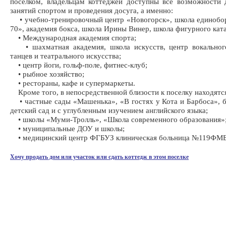
поселком, владельцам коттеджей доступны все возможности 
занятий спортом и проведения досуга, а именно:
• учебно-тренировочный центр «Новогорск», школа единоб
70», академия бокса, школа Ирины Винер, школа фигурного кат
• Международная академия спорта;
• шахматная академия, школа искусств, центр вокального
танцев и театрального искусства;
• центр йоги, гольф-поле, фитнес-клуб;
• рыбное хозяйство;
• рестораны, кафе и супермаркеты.
Кроме того, в непосредственной близости к поселку находятс
• частные сады «Машенька», «В гостях у Кота и Барбоса», 
детский сад и с углубленным изучением английского языка;
• школы «Муми-Тролль», «Школа современного образования»
• муниципальные ДОУ и школы;
• медицинский центр ФГБУЗ клиническая больница №119ФМ
Хочу продать дом или участок или сдать коттедж в этом поселке