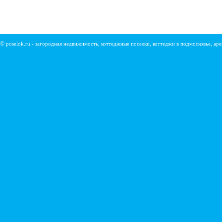
©
poselok.ru - загородная недвижимость, коттеджные поселки, коттеджи в подмосковье, ар