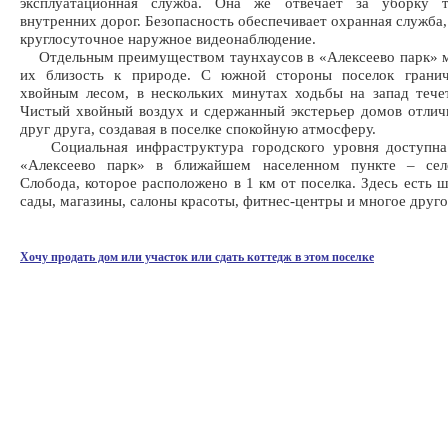
эксплуатационная служба. Она же отвечает за уборку 
внутренних дорог. Безопасность обеспечивает охранная служба,
круглосуточное наружное видеонаблюдение.
Отдельным преимуществом таунхаусов в «Алексеево парк» м
их близость к природе. С южной стороны поселок грани
хвойным лесом, в нескольких минутах ходьбы на запад тече
Чистый хвойный воздух и сдержанный экстерьер домов отли
друг друга, создавая в поселке спокойную атмосферу.
Социальная инфраструктура городского уровня доступн
«Алексеево парк» в ближайшем населенном пункте – сел
Слобода, которое расположено в 1 км от поселка. Здесь есть ш
сады, магазины, салоны красоты, фитнес-центры и многое друго
Хочу продать дом или участок или сдать коттедж в этом поселке