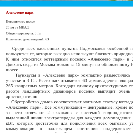
Алексеево парк
Новорижское шоссе
23 км от МКАД
Общая территория: 3 Га
Количество домовладений: 63
Среди всех населенных пунктов Подмосковья особенной п
пользуются те, которые выгодно используют близость природно
К ним относится коттеджный поселок «Алексеево парк» в
Доехать сюда из Москвы можно за 15 минут по обновленному
шоссе.
Таунхаусы в «Алексеево парк» компактно разместились 
участке в 3 Га. Всего насчитывается 63 домовладения площа
265 квадратных метров. Благодаря единому архитектурному с
работе ландшафтных дизайнеров поселок выглядит очень
аристократично.
Обустройство домов соответствует элитному статусу коттед
«Алексеево парк». Все коммуникации – центральные, кроме в
за него отвечают 2 скважины с системой водоподготов
выделенной линии электропередач для каждого домовладения 
кВт, которых достаточно для подключения всех бытовых ус
коммуникации в надлежащем состоянии поддерживает 