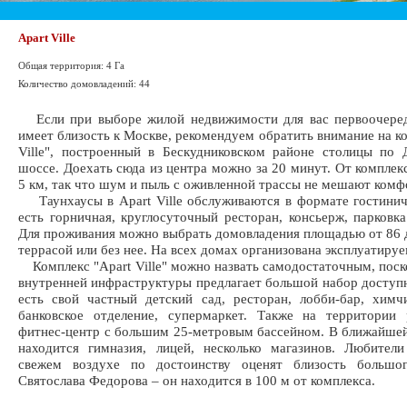
Apart Ville
Общая территория: 4 Га
Количество домовладений: 44
Если при выборе жилой недвижимости для вас первоочеред
имеет близость к Москве, рекомендуем обратить внимание на ко
Ville", построенный в Бескудниковском районе столицы по
шоссе. Доехать сюда из центра можно за 20 минут. От компле
5 км, так что шум и пыль с оживленной трассы не мешают комф
Таунхаусы в Apart Ville обслуживаются в формате гостинич
есть горничная, круглосуточный ресторан, консьерж, парковка
Для проживания можно выбрать домовладения площадью от 86 до
террасой или без нее. На всех домах организована эксплуатируе
Комплекс "Apart Ville" можно назвать самодостаточным, поск
внутренней инфраструктуры предлагает большой набор доступн
есть свой частный детский сад, ресторан, лобби-бар, химчи
банковское отделение, супермаркет. Также на территории 
фитнес-центр с большим 25-метровым бассейном. В ближайше
находится гимназия, лицей, несколько магазинов. Любител
свежем воздухе по достоинству оценят близость большо
Святослава Федорова – он находится в 100 м от комплекса.