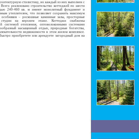
хитектурную стилистику, но каждый из них выполнен с
Всего реализовано строительство коттеджей по шести
адью 240-460 кв. м имеют монолитный фундамент и
вным утеплителем, что позволяет сохранить максимум
 особняков – роскошные каминные залы, просторные
е студии на верхнем этаже. Коттеджи снабжены
ой системой отопления, оптоволоконными системами
нообразный насыщенный отдых, природные богатства,
лекательности недвижимости в этом жилом комплексе.
быстро приобретете или арендуете загородный дом на