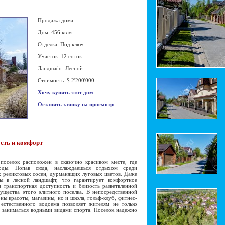
Продажа дома
Дом: 456 кв.м
Отделка: Под ключ
Участок: 12 соток
Ландшафт: Лесной
Стоимость: $ 2'200'000
Хочу купить этот дом
Оставить заявку на просмотр
ость и комфорт
селок расположен в сказочно красивом месте, где
роды. Попав сюда, наслаждаешься отдыхом среди
х реликтовых сосен, дурманящих луговых цветов. Даже
ны в лесной ландшафт, что гарантирует комфортное
 транспортная доступность и близость разветвленной
щества этого элитного поселка. В непосредственной
оны красоты, магазины, но и школа, гольф-клуб, фитнес-
 естественного водоема позволяет жителям не только
и заниматься водными видами спорта. Поселок надежно