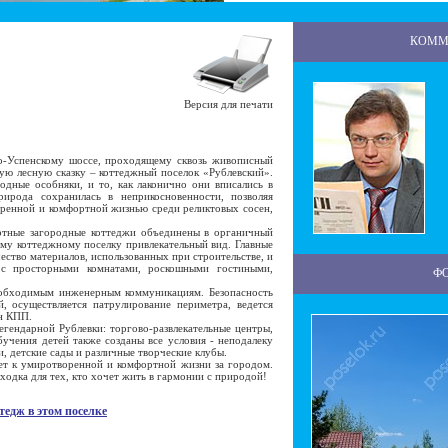
КОММ
Версия для печати
-Успенскому шоссе, проходящему сквозь живописный
ую лесную сказку – коттеджный поселок «Рублевский».
дные особняки, и то, как лаконично они вписались в
рода сохранилась в неприкосновенности, позволяя
еренной и комфортной жизнью среди реликтовых сосен,
ные загородные коттеджи объединены в органичный
му коттеджному поселку привлекательный вид. Главные
чество материалов, использованных при строительстве, и
 с просторными комнатами, роскошными гостиными,
Ф
бходимым инженерным коммуникациям. Безопасность
, осуществляется патрулирование периметра, ведется
ан КПП.
ендарной Рублевки: торгово-развлекательные центры,
бучения детей также созданы все условия - неподалеку
, детские сады и различные творческие клубы.
т к умиротворенной и комфортной жизни за городом.
одка для тех, кто хочет жить в гармонии с природой!
тедж в этом поселке