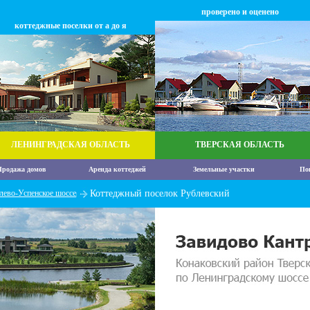
проверено и оценено
коттеджные поселки от а до я
ЛЕНИНГРАДСКАЯ ОБЛАСТЬ
ТВЕРСКАЯ ОБЛАСТЬ
родажа домов
Аренда коттеджей
Земельные участки
По
лево-Успенское шоссе
Коттеджный поселок Рублевский