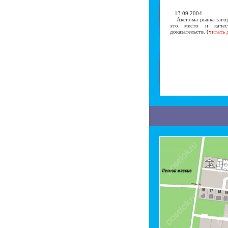
13.09.2004
Аксиома рынка загоро
это место и качест
доказательств. (
читать 