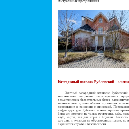
Актуальные предложения
Коттеджный поселок Рублевский – элитн
Элитный загородный комплекс Рублевский по
максимально сохранена первозданность при
романтических белоствольных берез, раскидисты
великолепные дома-особняки органично вписа
проживание в единении с природой. Прекрасная
инфраструктуры Рублевки – неоспоримые преиму
близости имеются не только рестораны, кафе, сал
клуб, корты, зал для игры в боулинг. Близость
загорать и купаться на обустроенном пляже, но 
охраняется службой безопасности.