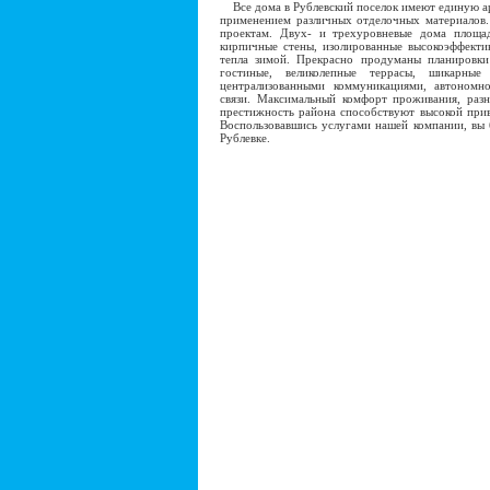
Все дома в Рублевский поселок имеют единую ар
применением различных отделочных материалов. 
проектам. Двух- и трехуровневые дома площ
кирпичные стены, изолированные высокоэффекти
тепла зимой. Прекрасно продуманы планировки
гостиные, великолепные террасы, шикарны
централизованными коммуникациями, автономн
связи. Максимальный комфорт проживания, раз
престижность района способствуют высокой прив
Воспользовавшись услугами нашей компании, вы 
Рублевке.