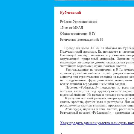
Рублевский
Рублево-Успенское шоссе
15 км от МКАД
Общая территория: 8 Га
Количество домовладений: 69
Преодолев всего 15 км от Москвы по Рублево
Подушкинский лесопарк, Вы попадаете в настоящ
Настоящий восторг вызывают и роскошные загоро
окружающий природный ландшафт. Здешняя при
владельцам загородных домов наслаждаться разм
чистейших водоемов и ярких полевых цветов.
Расположенные на территории в 8 Га комфорт
архитектурный ансамбль, который придает элитно
акценты при строительстве сделаны на высокое ка
на продуманные, функциональные планировки
великолепными террасами и зимними садами.
Поселок «Рублевский» подключен ко всем нео
жителей находится под круглосуточной охраной
видеонаблюдение. На въезде в поселок организов
К услугам жителей развитая инфраструктура лег
салоны красоты, фитнес-залы и рестораны. Для о
расположены частные гимназии, престижные лицеи
Атмосфера, царящая в этих местах, располагае
Коттеджный поселок «Рублевский» – настоящая нах
Хочу продать дом или участок или сдать кот