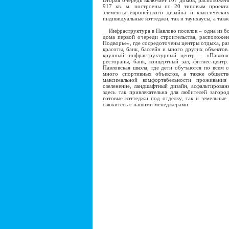
Вторая очередь включает 107 домов, расположен
917 кв. м. построены по 20 типовым проекта
элементы европейского дизайна и классически
индивидуальные коттеджи, так и таунхаусы, а та
Инфраструктура в Павлово поселок – одна из бог
дома первой очереди строительства, расположен
Подворье», где сосредоточены центры отдыха, раз
красоты, банк, бассейн и много других объектов
крупный инфраструктурный центр – «Павловс
рестораны, банк, концертный зал, фитнес-центр
Павловская школа, где дети обучаются по всем 
много спортивных объектов, а также обществ
максимальной комфортабельности проживания
озеленение, ландшафтный дизайн, асфальтирова
здесь так привлекательна для любителей загор
готовые коттеджи под отделку, так и земельные
свяжитесь с нашими менеджерами.