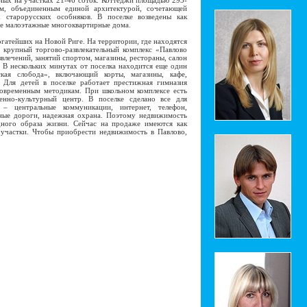
ных на участках 21-46 соток. Коттеджи площадью 293-
м, объединенным единой архитектурой, сочетающей
х старорусских особняков. В поселке возведены как
кже малоэтажные многоквартирные дома.
атейших на Новой Риге. На территории, где находятся
 крупный торгово-развлекательный комплекс «Павлово
влечений, занятий спортом, магазины, рестораны, салон
. В нескольких минутах от поселка находится еще один
кая слобода», включающий корты, магазины, кафе,
. Для детей в поселке работает престижная гимназия
современным методикам. При школьном комплексе есть
енно-культурный центр. В поселке сделано все для
 – центральные коммуникации, интернет, телефон,
нные дороги, надежная охрана. Поэтому недвижимость
одного образа жизни. Сейчас на продаже имеются как
 участки. Чтобы приобрести недвижимость в Павлово,