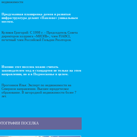
недвижимости
Продуманная планировка домов и развитая
инфраструктура делают «Павлово» уникальным
местом.
Куликов Григорий: С 1998 г. - Председатель Совета
директоров холдинга «МИЭЛЬ», член FIABCI,
почетный член Российской Гильдии Риэлторов.
Именно этот поселок можно считать
законодателем мод и стандартов не только на этом
направлении, но и в Подмосковье в целом.
Прогоннов Илья: Эксперт по недвижимости на
Северном направлении. Высшее юридическое
образование. В загородной недвижимости более 7
лет.
ОТОГРАФИИ ПОСЕЛКА