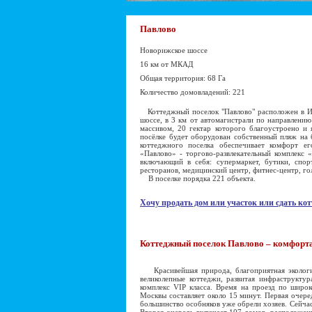
Павлово
Новорижское шоссе
16 км от МКАД
Общая территория: 68 Га
Количество домовладений: 221
Коттеджный поселок "Павлово" расположен в И
шоссе, в 3 км от автомагистрали по направлению
массивом, 20 гектар которого благоустроено и 
посёлке будет оборудован собственный пляж на 
коттеджного поселка обеспечивает комфорт е
«Павлово» - торгово-развлекательный комплекс 
включающий в себя: супермаркет, бутики, спор
ресторанов, медицинский центр, фитнес-центр, го
В поселке порядка 221 объекта.
Хочу продать дом или участок или сдать кот
Коттеджный поселок Павлово – комфорта
Красивейшая природа, благоприятная экология,
великолепные коттеджи, развитая инфраструктур
комплекс VIP класса. Время на проезд по широ
Москвы составляет около 15 минут. Первая очере
большинство особняков уже обрели хозяев. Сейчас