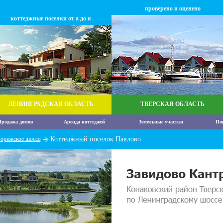
проверено и оценено
коттеджные поселки от а до я
ЛЕНИНГРАДСКАЯ ОБЛАСТЬ
ТВЕРСКАЯ ОБЛАСТЬ
родажа домов
Аренда коттеджей
Земельные участки
По
орижское шоссе
Коттеджный поселок Павлово