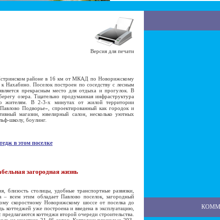
Версия для печати
стринском районе в 16 км от МКАД по Новорижскому
 к Нахабино. Поселок построен по соседству с лесным
является прекрасным место для отдыха и прогулок. В
берегу озера. Тщательно продуманная инфраструктура
го жителям. В 2-3-х минутах от жилой территории
«Павлово Подворье», спроектированный как городок и
тивный магазин, ювелирный салон, несколько уютных
льф-школу, боулинг.
тедж в этом поселке
бельная загородная жизнь
 близость столицы, удобные транспортные развязки,
а – всем этим обладает Павлово поселок, загородный
кому скоростному Новорижскому шоссе от поселка до
КОММ
дь коттеджей уже построена и введена в эксплуатацию,
 предлагаются коттеджи второй очереди строительства.