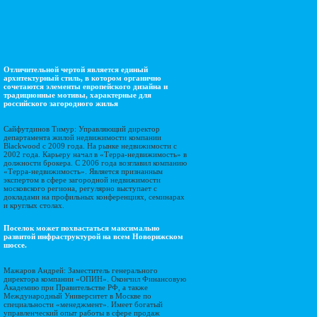
Отличительной чертой является единый
архитектурный стиль, в котором органично
сочетаются элементы европейского дизайна и
традиционные мотивы, характерные для
российского загородного жилья
Сайфутдинов Тимур: Управляющий директор
департамента жилой недвижимости компании
Blackwood с 2009 года. На рынке недвижимости с
2002 года. Карьеру начал в «Терра-недвижимость» в
должности брокера. С 2006 года возглавил компанию
«Терра-недвижимость». Является признанным
экспертом в сфере загородной недвижимости
московского региона, регулярно выступает с
докладами на профильных конференциях, семинарах
и круглых столах.
Поселок может похвастаться максимально
развитой инфраструктурой на всем Новорижском
шоссе.
Мажаров Андрей: Заместитель генерального
директора компании «ОПИН». Окончил Финансовую
Академию при Правительстве РФ, а также
Международный Университет в Москве по
специальности «менеджмент». Имеет богатый
управленческий опыт работы в сфере продаж