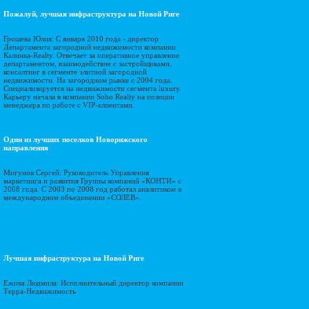
Пожалуй, лучшая инфраструктура на Новой Риге
Грошева Юлия: С января 2010 года - директор
Департамента загородной недвижимости компании
Калинка-Realty. Отвечает за оперативное управление
департаментом, взаимодействие с застройщиками,
консалтинг в сегменте элитной загородной
недвижимости. На загородном рынке с 2004 года.
Специализируется на недвижимости сегмента luxury.
Карьеру начала в компании Soho Realty на позиции
менеджера по работе с VIP-клиентами.
Один из лучших поселков Новорижского
направления
Мигунов Сергей: Руководитель Управления
маркетинга и развития Группы компаний «КОНТИ» c
2008 года. С 2003 по 2008 год работал аналитиком в
международном объединении «СОЛЕВ».
Лучшая инфраструктура на Новой Риге
Ежова Людмила: Исполнительный директор компании
Терра-Недвижимость