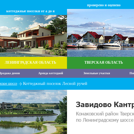
проверено и оценено
коттеджные поселки от а до я
ЛЕНИНГРАДСКАЯ ОБЛАСТЬ
ТВЕРСКАЯ ОБЛАСТЬ
родажа домов
Аренда коттеджей
Земельные участки
По
ское шоссе
Коттеджный поселок Лесной ручей