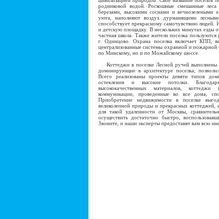
цивилизацией природой. Свое название поселок п
родниковой водой. Роскошные смешанные леса 
березами, высокими соснами и вечнозелеными 
уюта, наполняют воздух дурманящими лесными
способствует прекрасному самочувствию людей. И
и детскую площадку. В нескольких минутах езды о
частная школа. Также жители поселка пользуются
г. Одинцово. Охрана поселка включает КПП, ви
централизованные системы охранной и пожарной с
по Минскому, но и по Можайскому шоссе.
Коттеджи в поселке Лесной ручей выполнены в
доминирующие в архитектуре поселка, позволи
Всего реализованы проекты девяти типов до
остекления и высокие потолки. Благодар
высококачественных материалов, коттеджи
коммуникации, проведенные во все дома, сп
Приобретение недвижимости в поселке выгод
великолепной природы и прекрасных коттеджей, н
для такой удаленности от Москвы, сравнител
осуществить достаточно быстро, воспользовавш
Звоните, и наши эксперты предоставят вам всю и