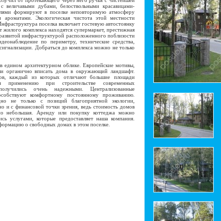
олучил от протекающего через него ручья с чистейшей
с величавыми дубами, белоствольными красавицами-
елями формируют в поселке неповторимую атмосферу
 ароматами. Экологическая чистота этой местности
нфраструктура поселка включает гостевую автостоянку
т жилого комплекса находятся супермаркет, престижная
 развитой инфраструктурой расположенного поблизости
деонаблюдение по периметру, технические средства,
игнализации. Добраться до комплекса можно не только
 едином архитектурном облике. Европейские мотивы,
ли органично вписать дома в окружающий ландшафт.
мов, каждый из которых отличают большие площади
я применению при строительстве современных
 получились очень надежными. Централизованные
особствуют комфортному постоянному проживанию.
но не только с позиций благоприятной экологии,
о и с финансовой точки зрения, ведь стоимость домов
ьно небольшая. Аренду или покупку коттеджа можно
ись услугами, которые предоставляет наша компания.
нформацию о свободных домах в этом поселке.