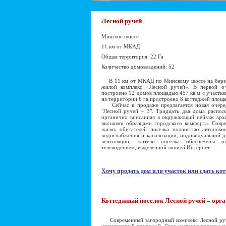
Лесной ручей
Минское шоссе
11 км от МКАД
Общая территория: 22 Га
Количество домовладений: 52
В 11 км от МКАД по Минскому шоссе на берегу
жилой комплекс «Лесной ручей». В первой оч
построено 12 домов площадью 457 кв.м с участка
на территории 6 га простроено 8 коттеджей площад
Сейчас к продаже предлагается новая очеред
"Лесной ручей – 3". Тридцать два дома распол
органично вписанная в окружающий пейзаж архи
высшими образцами городского комфорта. Совр
жизнь обитателей поселка полностью автономн
водоснабжения и канализации, индивидуальной д
вентиляции, жители поселка обеспечены оп
телевидением, выделенной линией Интернет.
Хочу продать дом или участок или сдать кот
Коттеджный поселок Лесной ручей – орг
Современный загородный комплекс Лесной руче