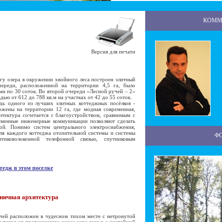
КОММ
Версия для печати
 озера в окружении хвойного леса построен элитный
ереди, расположенной на территории 4,5 га, было
ми по 30 соток. Во второй очереди «Лесной ручей – 2»
ью от 612 до 788 кв.м на участках от 42 до 55 соток.
ь одного из лучших элитных коттеджных посёлков -
ожены на территории 12 га, где модная современная,
тектура сочетается с благоустройством, сравнимым с
еменные инженерные коммуникации позволяют сделать
ой. Помимо систем центрального электроснабжения,
ля каждого коттеджа отопительной системы и системы
Ф
тиковолоконной телефонной связью, спутниковым
тедж в этом поселке
аничная архитектура
й расположен в чудесном тихом месте с нетронутой