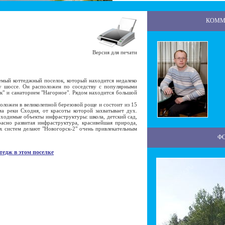
КОММ
Версия для печати
мый коттеджный поселок, который находится недалеко
у шоссе. Он расположен по соседству с популярными
к" и санаторием "Нагорное". Рядом находится большой
ожен в великолепной березовой роще и состоит из 15
а реки Сходня, от красоты которой захватывает дух.
ходимые объекты инфраструктуры: школа, детский сад,
асно развитая инфраструктура, красивейшая природа,
х систем делают "Новогорск-2" очень привлекательным
Ф
тедж в этом поселке