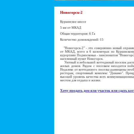
Новогорск-2
Куркинское шоссе
5 км от МКАД
Общая территория: 6 Га
Количество домовладений: 15
"Новогорск-2" - это совершенно новый охраняе
от МКАД, всего в 6 километрах по Куркинском
курортами Подмосковья - пансионатом "Новогорс
населенный пункт Новогорск.
Уютный и небольшой коттеджный поселок распол
жилых домов. Рядом с поселком находится пойм
Недалеко от коттеджного поселка размещены необ
ресторан, спортивный комплекс "Динамо". Прекр
высокий уровень качества всех коммуникационны
местом для отдыха и жизни.
Хочу продать дом или участок или сдать кот