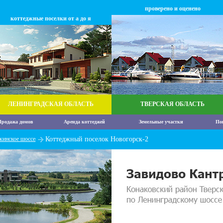
проверено и оценено
коттеджные поселки от а до я
ЛЕНИНГРАДСКАЯ ОБЛАСТЬ
ТВЕРСКАЯ ОБЛАСТЬ
родажа домов
Аренда коттеджей
Земельные участки
По
кинское шоссе
Коттеджный поселок Новогорск-2