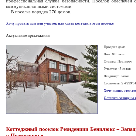
профессиональная служба безопасности. Поселок обеспечен
коммуникационными системами.
В поселке порядка 270 домов.
Хочу продать дом или участок или сдать коттедж в этом поселке
Актуальные предложения
Продажа дома
Дом: 800 кв.м
Отделка: Под ключ
Участок: 45 соток
Ландшафт: Газон
Стоимость: $ 4'299'3
Хочу купить этот до
Оставить заявку на
Коттеджный поселок Резиденции Бенилюкс – Запад
в Подмосковье