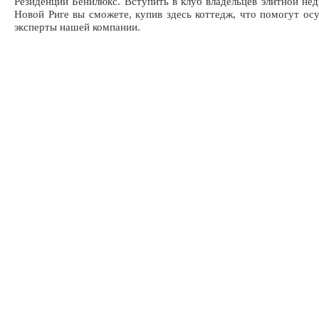
Резиденции Бенилюкс. Вступить в клуб владельцев элитной не
Новой Риге вы сможете, купив здесь коттедж, что помогут ос
эксперты нашей компании.