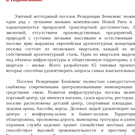
Элитный коттеджный поселок Резиденции Бенилюкс можно
один ряд с лучшими жилыми комплексами Новой Риги и 
характеризуется прекрасной транспортной доступностью, б
экологией, отсутствием производственных предприятий
природой с густыми лесными массивами и естественным
поселке ярко выражена европейская архитектурная концепци
поселка состоит из нескольких кварталов, каждый из к
собственный архитектурный стиль. Один из кварталов выдел
под объекты инфраструктуры и общественную территорию, а 
квартала – жилые. Всего разработано 65 типовых проекто
которые способны удовлетворить запросы самых взыскательных
Поселок Резиденции Бенилюкс полностью самодостаточе
снабжены современными централизованными инженерными
средствами связи. Развитая инфраструктура поселка вклю
торговый центр, где имеются магазин, салон красоты, ресторан.
поселке расположены детский центр, спортивные площадки,
ледовая арена, бассейн, корты. Деловых людей удовлетворит на
центра с конференц-залом и банкет-холлом. Территори
облагорожена, проложены дороги, вымощены тротуары и аллеи
охранная служба надежно хранит спокойствие местных жите
способствует высокой привлекательности и престижу п