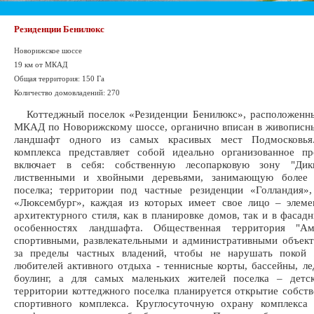
Резиденции Бенилюкс
Новорижское шоссе
19 км от МКАД
Общая территория: 150 Га
Количество домовладений: 270
Коттеджный поселок «Резиденции Бенилюкс», расположенны
МКАД по Новорижскому шоссе, органично вписан в живописн
ландшафт одного из самых красивых мест Подмосковья.
комплекса представляет собой идеально организованное пр
включает в себя: собственную лесопарковую зону "Дик
лиственными и хвойными деревьями, занимающую более 
поселка; территории под частные резиденции «Голландия»,
«Люксембург», каждая из которых имеет свое лицо – элеме
архитектурного стиля, как в планировке домов, так и в фасад
особенностях ландшафта. Общественная территория "Ам
спортивными, развлекательными и административными объек
за пределы частных владений, чтобы не нарушать покой 
любителей активного отдыха - теннисные корты, бассейны, ле
боулинг, а для самых маленьких жителей поселка – детс
территории коттеджного поселка планируется открытие собств
спортивного комплекса. Круглосуточную охрану комплекса 