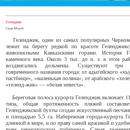
Геленджик
Сады Морей
Гелeнджик, один из самых популярных Черномо
лежит на берегу редкой по красоте Геленджикс
живописными Кавказскими горами. История Ге
каменного века. Около 3 тыс. до н. э. в этом р
воздвигались дольмены. Существуют три 
современного названия города: от адыгейского «
пастбище», «маленькая поляна»; от арабского «хел
«геленд-жик» — «белая невеста».
Береговая полоса курорта Геленджик включает 11
типа, общая протяженность пляжей составл
Геленджикской бухты создан искусственный песча
и площадью 5,5 га. Набережная города-курорта Г
длинной в мире, и по праву самой красивой и удоб
всем черноморском побережье. Самая знаменит