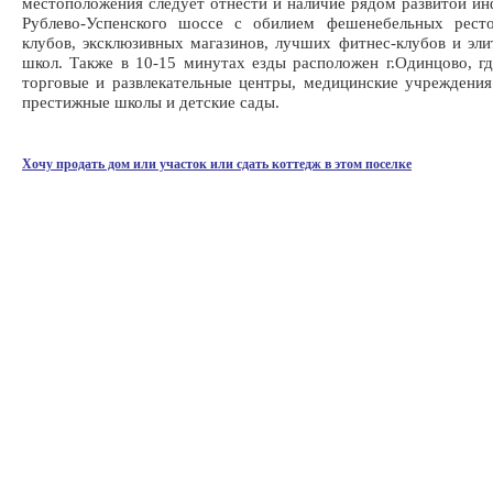
местоположения следует отнести и наличие рядом развитой и
Рублево-Успенского шоссе с обилием фешенебельных рест
клубов, эксклюзивных магазинов, лучших фитнес-клубов и эл
школ. Также в 10-15 минутах езды расположен г.Одинцово, г
торговые и развлекательные центры, медицинские учреждения
престижные школы и детские сады.
Хочу продать дом или участок или сдать коттедж в этом поселке