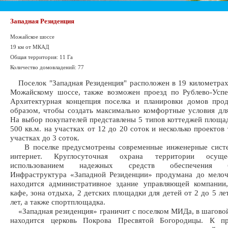
Западная Резиденция
Можайское шоссе
19 км от МКАД
Общая территория: 11 Га
Количество домовладений: 77
Поселок "Западная Резиденция" расположен в 19 километра
Можайскому шоссе, также возможен проезд по Рублево-Успе
Архитектурная концепция поселка и планировки домов про
образом, чтобы создать максимально комфортные условия дл
На выбор покупателей представлены 5 типов коттеджей площа
500 кв.м. на участках от 12 до 20 соток и несколько проектов
участках до 3 соток.
В поселке предусмотрены современные инженерные систе
интернет. Круглосуточная охрана территории осуще
использованием надежных средств обеспечения бе
Инфраструктура «Западной Резиденции» продумана до мелоч
находится административное здание управляющей компании,
кафе, зона отдыха, 2 детских площадки для детей от 2 до 5 ле
лет, а также спортплощадка.
«Западная резиденция» граничит с поселком МИДа, в шагово
находится церковь Покрова Пресвятой Богородицы. К п