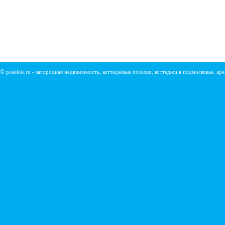
©
poselok.ru - загородная недвижимость, коттеджные поселки, коттеджи в подмосковье, ар