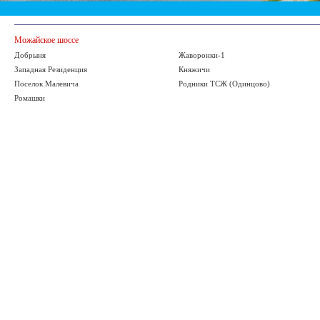
Можайское шоссе
Добрыня
Жаворонки-1
Западная Резиденция
Княжичи
Поселок Малевича
Родники ТСЖ (Одинцово)
Ромашки