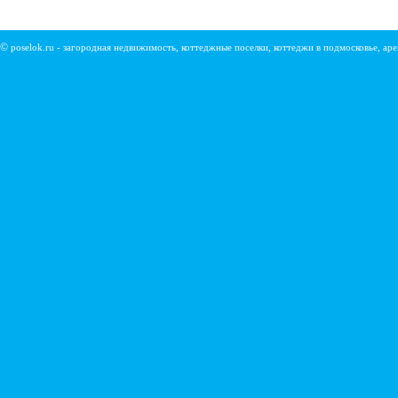
©
poselok.ru - загородная недвижимость, коттеджные поселки, коттеджи в подмосковье, ар