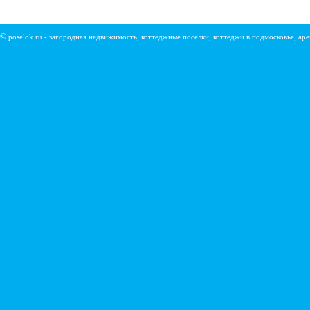
©
poselok.ru - загородная недвижимость, коттеджные поселки, коттеджи в подмосковье, ар