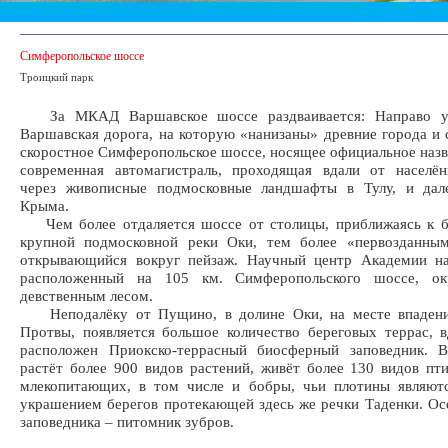
Симферопольское шоссе
Троицкий парк
За МКАД Варшавское шоссе раздваивается: Направо ух
Варшавская дорога, на которую «нанизаны» древние города и с
скоростное Симферопольское шоссе, носящее официальное наз
современная автомагистраль, проходящая вдали от населён
через живописные подмосковные ландшафты в Тулу, и дал
Крыма.
Чем более отдаляется шоссе от столицы, приближаясь к б
крупной подмосковной реки Оки, тем более «первозданным
открывающийся вокруг пейзаж. Научный центр Академии на
расположенный на 105 км. Симферопольского шоссе, ок
девственным лесом.
Неподалёку от Пущино, в долине Оки, на месте впадени
Протвы, появляется большое количество береговых террас, 
расположен Приокско-террасный биосферный заповедник. В
растёт более 900 видов растений, живёт более 130 видов пт
млекопитающих, в том числе и бобры, чьи плотины являют
украшением берегов протекающей здесь же речки Таденки. Ос
заповедника – питомник зубров.