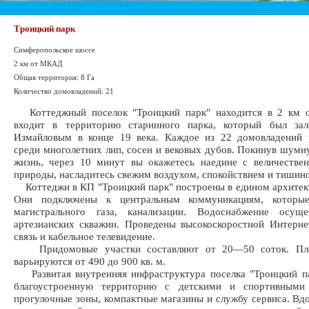
Троицкий парк
Симферопольское шоссе
2 км от МКАД
Общая территория: 8 Га
Количество домовладений: 21
Коттеджный поселок "Троицкий парк" находится в 2 км
входит в территорию старинного парка, который был за
Измайловым в конце 19 века. Каждое из 22 домовладений р
среди многолетних лип, сосен и вековых дубов. Покинув шум
жизнь, через 10 минут вы окажетесь наедине с величестве
природы, насладитесь свежим воздухом, спокойствием и тишин
Коттеджи в КП "Троицкий парк" построены в едином архитек
Они подключены к центральным коммуникациям, которые
магистрального газа, канализации. Водоснабжение осуще
артезианских скважин. Проведены высокоскоростной Интерне
связь и кабельное телевидение.
Придомовые участки составляют от 20—50 соток. Пл
варьируются от 490 до 900 кв. м.
Развитая внутренняя инфраструктура поселка "Троицкий па
благоустроенную территорию с детскими и спортивными
прогулочные зоны, компактные магазины и службу сервиса. Вд