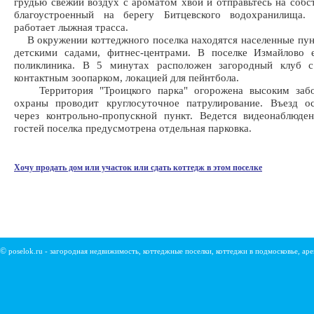
грудью свежий воздух с ароматом хвои и отправьтесь на собс
благоустроенный на берегу Битцевского водохранилища.
работает лыжная трасса.
В окружении коттеджного поселка находятся населенные пу
детскими садами, фитнес-центрами. В поселке Измайлово 
поликлиника. В 5 минутах расположен загородный клуб с
контактным зоопарком, локацией для пейнтбола.
Территория "Троицкого парка" огорожена высоким забо
охраны проводит круглосуточное патрулирование. Въезд ос
через контрольно-пропускной пункт. Ведется видеонаблюде
гостей поселка предусмотрена отдельная парковка.
Хочу продать дом или участок или сдать коттедж в этом поселке
©
poselok.ru - загородная недвижимость, коттеджные поселки, коттеджи в подмосковье, ар