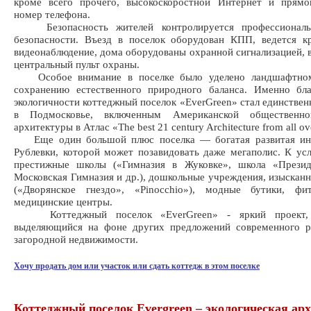
кроме всего прочего, высокоскоростной Интернет и прямо
номер телефона.
Безопасность жителей контролируется профессиональ
безопасности. Въезд в поселок оборудован КПП, ведется к
видеонаблюдение, дома оборудованы охранной сигнализацией, 
центральный пульт охраны.
Особое внимание в поселке было уделено ландшафтном
сохранению естественного природного баланса. Именно бла
экологичности коттеджный поселок «EverGreen» стал единстве
в Подмосковье, включенным Американской общественно
архитектуры в Атлас «The best 21 century Architecture from all ov
Еще один большой плюс поселка — богатая развитая ин
Рублевки, которой может позавидовать даже мегаполис. К ус
престижные школы («Гимназия в Жуковке», школа «Презид
Московская Гимназия и др.), дошкольные учреждения, изыскан
(«Дворянское гнездо», «Pinocchio»), модные бутики, фи
медицинские центры.
Коттеджный поселок «EverGreen» - яркий проект, 
выделяющийся на фоне других предложений современного р
загородной недвижимости.
Хочу продать дом или участок или сдать коттедж в этом поселке
Коттеджный поселок Evergreen – экологическая ар