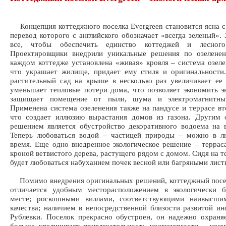
Концепция коттеджного поселка Evergreen становится ясна с 
перевод которого с английского обозначает «всегда зеленый». 
все, чтобы обеспечить единство коттеджей и лесного
Проектировщики внедрили уникальные решения по озелене
каждом коттедже установлена «живая» кровля – система озел
что украшает жилище, придает ему стиля и оригинальности
растительный сад на крыше в несколько раз увеличивает ее
уменьшает тепловые потери дома, что позволяет экономить э
защищает помещение от пыли, шума и электромагнитных
Применена система озеленения также на пандусе и террасе вт
что создает иллюзию вырастания домов из газона. Другим 
решением является обустройство декоративного водоема на 
Теперь любоваться водой – частицей природы – можно в л
время. Еще одно внедренное экологическое решение – террас
кроной ветвистого дерева, растущего рядом с домом. Сидя на т
будет любоваться набуханием почек весной или багряными лист
Помимо внедрения оригинальных решений, коттеджный посел
отличается удобным месторасположением в экологически б
месте; роскошными виллами, соответствующими наивысши
качества; наличием в непосредственной близости развитой и
Рублевки. Поселок прекрасно обустроен, он надежно охраня
больше увеличивает привлекательность недвижимости – нес