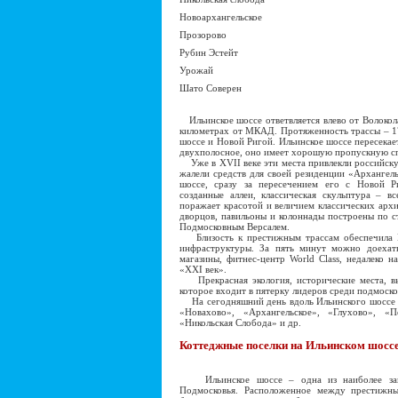
Новоархангельское
Прозорово
Рубин Эстейт
Урожай
Шато Соверен
Ильинское шоссе ответвляется влево от Волокол
километрах от МКАД. Протяженность трассы – 1
шоссе и Новой Ригой. Ильинское шоссе пересекает
двухполосное, оно имеет хорошую пропускную с
Уже в XVII веке эти места привлекли российску
жалели средств для своей резиденции «Архангель
шоссе, сразу за пересечением его с Новой Ри
созданные аллеи, классическая скульптура – 
поражает красотой и величием классических ар
дворцов, павильоны и колоннады построены по с
Подмосковным Версалем.
Близость к престижным трассам обеспечила И
инфраструктуры. За пять минут можно доехать
магазины, фитнес-центр World Class, недалеко 
«XXI век».
Прекрасная экология, исторические места, вы
которое входит в пятерку лидеров среди подмоск
На сегодняшний день вдоль Ильинского шоссе р
«Новахово», «Архангельское», «Глухово», «П
«Никольская Слобода» и др.
Коттеджные поселки на Ильинском шоссе
Ильинское шоссе – одна из наиболее загру
Подмосковья. Расположенное между престижны