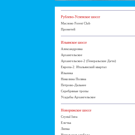
Рублево-Успенское шоссе
Маслово Forest Club
Прометей
Ильинское шоссе
Александровка
Архангельское
Архангельское-2 (Генеральские Дачи)
Европа-2. Итальянский квартал
Ильинка
Николина Поляна
Петрово-Дальнее
Серебряные тропы
Усадьбы Архангельское
Новорижское шоссе
Crystal Istra
Елочка
Липка
Никольская слобода