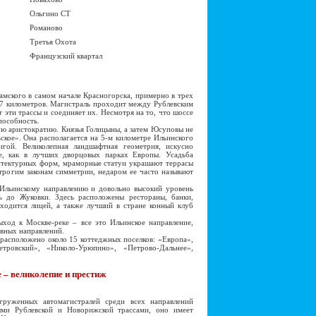
Ольгино СТ
Романово
Третья Охота
Французский квартал
амского в самом начале Красногорска, примерно в трех
7 километров. Магистраль проходит между Рублевским
 эти трассы и соединяет их. Несмотря на то, что шоссе
пособность.
ю аристократию. Князья Голицыны, а затем Юсуповы не
ское». Она располагается на 5-м километре Ильинского
гой. Великолепная ландшафтная геометрия, искусно
все, как в лучших дворцовых парках Европы. Усадьба
хитектурных форм, мраморные статуи украшают террасы
трогим законам симметрии, недаром ее часто называют
льинскому направлению и довольно высокий уровень
 до Жуковки. Здесь расположены рестораны, банки,
находится лицей, а также лучший в стране конный клуб
ход к Москве-реке – все это Ильинское направление,
овных направлений.
асположено около 15 коттеджных поселков: «Европа»,
етровский», «Николо-Урюпино», «Петрово-Дальнее»,
 – великолепие и престиж
женных автомагистралей среди всех направлений
ми Рублевской и Новорижской трассами, оно имеет