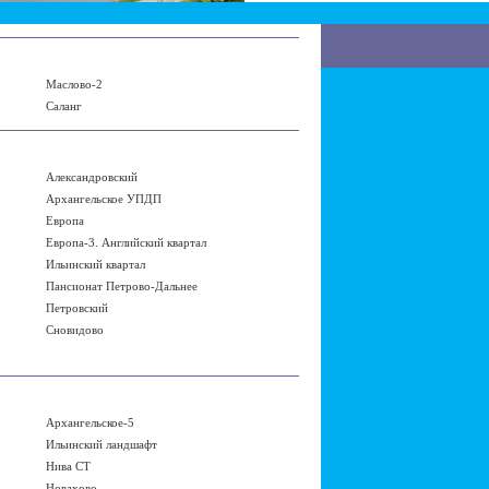
Маслово-2
Саланг
Александровский
Архангельское УПДП
Европа
Европа-3. Английский квартал
Ильинский квартал
Пансионат Петрово-Дальнее
Петровский
Сновидово
Архангельское-5
Ильинский ландшафт
Нива СТ
Новахово