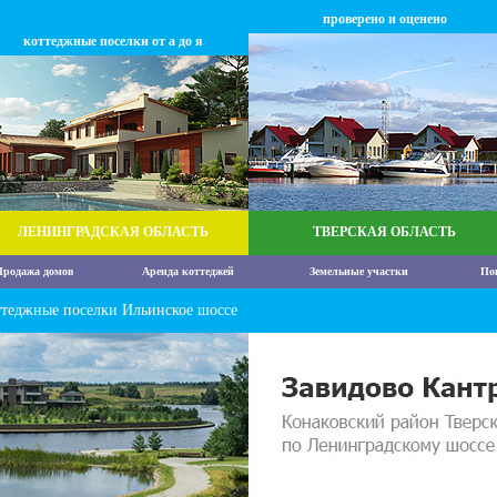
проверено и оценено
коттеджные поселки от а до я
ЛЕНИНГРАДСКАЯ ОБЛАСТЬ
ТВЕРСКАЯ ОБЛАСТЬ
родажа домов
Аренда коттеджей
Земельные участки
По
ттеджные поселки Ильинское шоссе