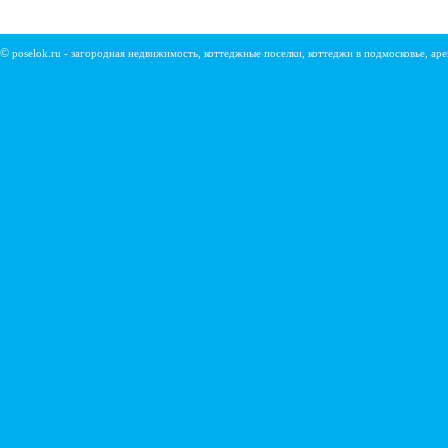
©
poselok.ru - загородная недвижимость, коттеджные поселки, коттеджи в подмосковье, ар