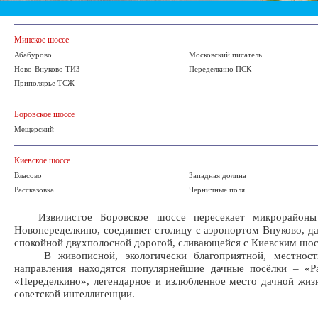
Минское шоссе
Абабурово
Московский писатель
Ново-Внуково ТИЗ
Переделкино ПСК
Приполярье ТСЖ
Боровское шоссе
Мещерский
Киевское шоссе
Власово
Западная долина
Рассказовка
Черничные поля
Извилистое Боровское шоссе пересекает микрорайоны
Новопеределкино, соединяет столицу с аэропортом Внуково, да
спокойной двухполосной дорогой, сливающейся с Киевским шос
В живописной, экологически благоприятной, местности
направления находятся популярнейшие дачные посёлки – «Р
«Переделкино», легендарное и излюбленное место дачной жиз
советской интеллигенции.